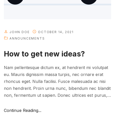
i
n
t
h
e
JOHN DOE
OCTOBER 14, 2021
f
ANNOUNCEMENTS
u
How to get new ideas?
t
u
r
Nam pellentesque dictum ex, at hendrerit mi volutpat
e
eu. Mauris dignissim massa turpis, nec ornare erat
"
rhoncus eget. Nulla facilisi. Fusce malesuada ac nisi
non hendrerit. Proin urna nunc, bibendum nec blandit
non, fermentum ut sapien. Donec ultrices est purus,
…
"
Continue Reading...