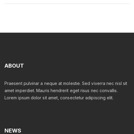
o
u
r
b
r
a
n
d
ABOUT
n
e
w
Praesent pulvinar a neque at molestie. Sed viverra nec nisl sit
amet imperdiet. Mauris hendrerit eget risus nec convallis.
a
Lorem ipsum dolor sit amet, consectetur adipiscing elit.
p
p
"
NEWS