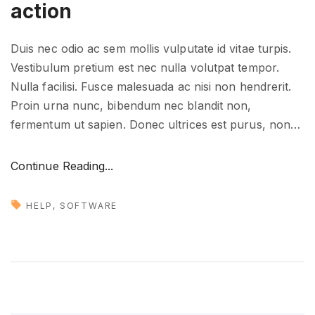
action
Duis nec odio ac sem mollis vulputate id vitae turpis.
Vestibulum pretium est nec nulla volutpat tempor.
Nulla facilisi. Fusce malesuada ac nisi non hendrerit.
Proin urna nunc, bibendum nec blandit non,
fermentum ut sapien. Donec ultrices est purus, non
…
"
Continue Reading...
T
r
HELP
SOFTWARE
a
n
s
l
a