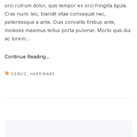
orci rutrum dolor, quis tempor ex orci fringilla ligula.
Cras nunc leo, blandit vitae consequat nec,
pellentesque a ante. Duis convallis finibus ante,
molestie maximus tellus porta pulvinar. Morbi quis dui
ac lorem
…
"
Continue Reading...
H
u
DEBUG
HARDWARE
g
e
u
p
d
a
t