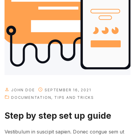
e
l
o
p
m
e
n
t
"
JOHN DOE
SEPTEMBER 16, 2021
DOCUMENTATION
TIPS AND TRICKS
Step by step set up guide
Vestibulum in suscipit sapien. Donec congue sem ut