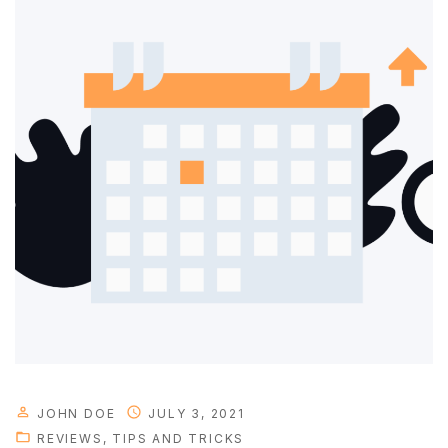
e
w
i
l
l
b
e
a
v
a
i
l
a
b
l
e
JOHN DOE
JULY 3, 2021
s
REVIEWS
TIPS AND TRICKS