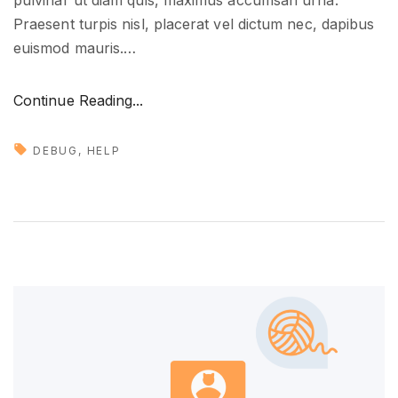
pulvinar ut diam quis, maximus accumsan urna.
Praesent turpis nisl, placerat vel dictum nec, dapibus
euismod mauris.
…
"
Continue Reading...
D
e
DEBUG
HELP
a
l
i
n
g
w
i
t
h
t