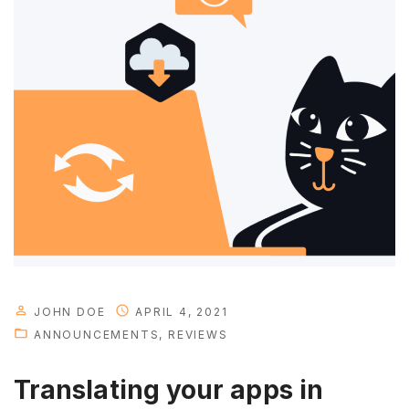
h
e
n
e
w
p
e
r
s
o
n
a
l
JOHN DOE
APRIL 4, 2021
"
ANNOUNCEMENTS
REVIEWS
Translating your apps in