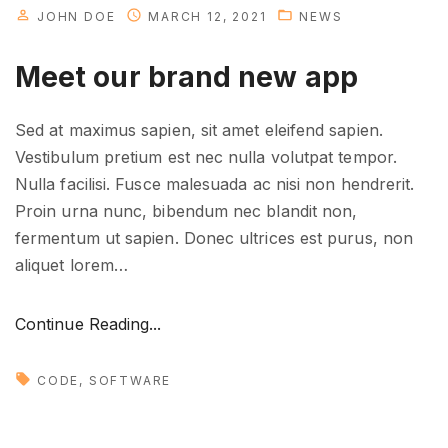
i
JOHN DOE
MARCH 12, 2021
NEWS
o
n
Meet our brand new app
"
Sed at maximus sapien, sit amet eleifend sapien.
Vestibulum pretium est nec nulla volutpat tempor.
Nulla facilisi. Fusce malesuada ac nisi non hendrerit.
Proin urna nunc, bibendum nec blandit non,
fermentum ut sapien. Donec ultrices est purus, non
aliquet lorem
…
"
Continue Reading...
M
e
CODE
SOFTWARE
e
t