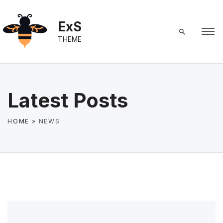
S
k
ExS
i
THEME
p
t
o
c
Latest Posts
o
n
HOME
»
NEWS
t
e
n
t