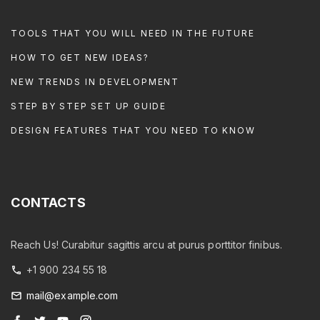
TOOLS THAT YOU WILL NEED IN THE FUTURE
HOW TO GET NEW IDEAS?
NEW TRENDS IN DEVELOPMENT
STEP BY STEP SET UP GUIDE
DESIGN FEATURES THAT YOU NEED TO KNOW
CONTACTS
Reach Us! Curabitur sagittis arcu at purus porttitor finibus.
+1 900 234 55 18
mail@example.com
f
t
y
i