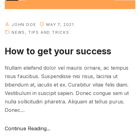
m
e
"
JOHN DOE
MAY 7, 2021
NEWS
TIPS AND TRICKS
How to get your success
Nullam eleifend dolor vel mauris ornare, ac tempus
risus faucibus. Suspendisse nisi risus, lacinia ut
bibendum at, iaculis et ex. Curabitur vitae felis diam.
Vestibulum in suscipit sapien. Donec congue sem ut
nulla sollicitudin pharetra. Aliquam at tellus purus.
Donec
…
"
Continue Reading...
H