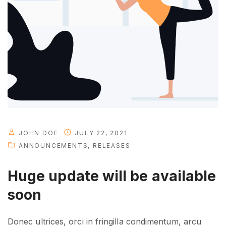
u
r
e
i
s
h
e
r
e
"
JOHN DOE
JULY 22, 2021
ANNOUNCEMENTS
RELEASES
Huge update will be available
soon
Donec ultrices, orci in fringilla condimentum, arcu