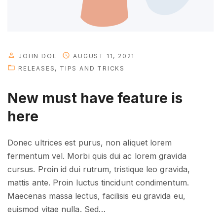
u
n
e
e
d
JOHN DOE
AUGUST 11, 2021
t
RELEASES
TIPS AND TRICKS
o
New must have feature is
k
n
here
o
w
Donec ultrices est purus, non aliquet lorem
"
fermentum vel. Morbi quis dui ac lorem gravida
cursus. Proin id dui rutrum, tristique leo gravida,
mattis ante. Proin luctus tincidunt condimentum.
Maecenas massa lectus, facilisis eu gravida eu,
euismod vitae nulla. Sed
…