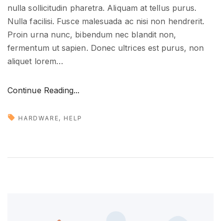
nulla sollicitudin pharetra. Aliquam at tellus purus.
Nulla facilisi. Fusce malesuada ac nisi non hendrerit.
Proin urna nunc, bibendum nec blandit non,
fermentum ut sapien. Donec ultrices est purus, non
aliquet lorem
…
"
Continue Reading...
S
t
HARDWARE
HELP
e
p
b
y
s
t
e