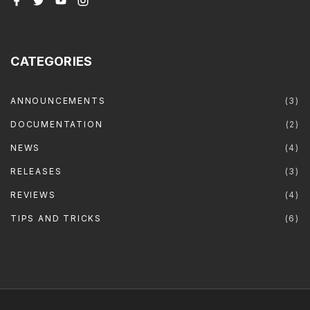
a
w
o
n
c
i
u
s
e
t
t
t
b
t
u
a
o
e
b
g
o
r
e
r
CATEGORIES
k
a
m
ANNOUNCEMENTS
(
3
)
DOCUMENTATION
(
2
)
NEWS
(
4
)
RELEASES
(
3
)
REVIEWS
(
4
)
TIPS AND TRICKS
(
6
)