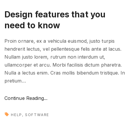
Design features that you
need to know
Proin ornare, ex a vehicula euismod, justo turpis
hendrerit lectus, vel pellentesque felis ante at lacus.
Nullam justo lorem, rutrum non interdum ut,
ullamcorper et arcu. Morbi facilisis dictum pharetra.
Nulla a lectus enim. Cras mollis bibendum tristique. In
pretium
…
"
Continue Reading...
D
e
HELP
SOFTWARE
s
i