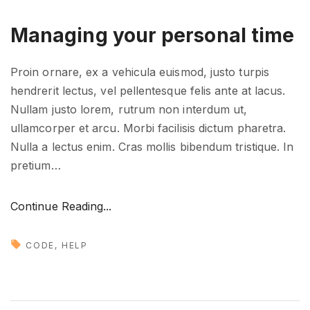
o
Managing your personal time
o
n
"
Proin ornare, ex a vehicula euismod, justo turpis
hendrerit lectus, vel pellentesque felis ante at lacus.
Nullam justo lorem, rutrum non interdum ut,
ullamcorper et arcu. Morbi facilisis dictum pharetra.
Nulla a lectus enim. Cras mollis bibendum tristique. In
pretium
…
"
Continue Reading...
M
a
CODE
HELP
n
a
g