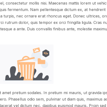
el, consectetur mollis nisi. Maecenas mattis lorem ut vehi
quis fermentum. Nam pellentesque dictum ex, at hendrerit 
 turpis, nec ornare erat rhoncus eget. Donec ultrices, orci 
 rutrum dolor, quis tempor ex orci fringilla ligula. Cras nu
esque a ante. Duis convallis finibus ante, molestie maximu
it amet pretium sodales. In pretium mi mauris, ut gravida i
bero. Phasellus odio sem, pulvinar ut diam quis, maximus 
placerat vel dictum nec, dapibus euismod mauris. Proin sed f