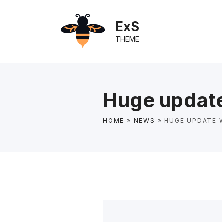
S
k
ExS
i
THEME
p
t
o
c
Huge update 
o
n
HOME
»
NEWS
»
HUGE UPDATE W
t
e
n
t