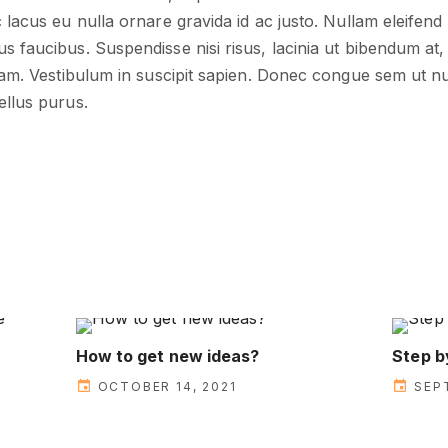
c lacus eu nulla ornare gravida id ac justo. Nullam eleifend
s faucibus. Suspendisse nisi risus, lacinia ut bibendum at, i
diam. Vestibulum in suscipit sapien. Donec congue sem ut nul
ellus purus.
e
How to get new ideas?
Step b
OCTOBER 14, 2021
SEP