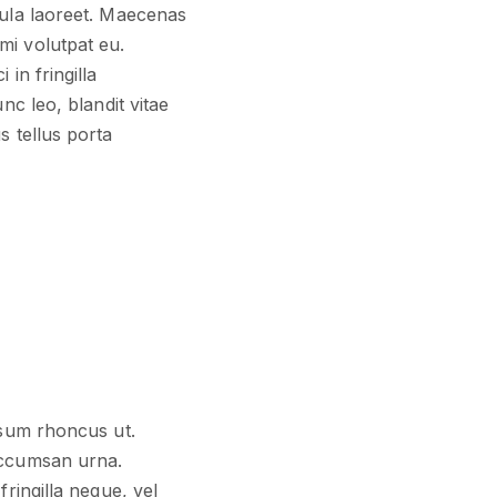
cula laoreet. Maecenas
mi volutpat eu.
in fringilla
nc leo, blandit vitae
s tellus porta
psum rhoncus ut.
accumsan urna.
ringilla neque, vel