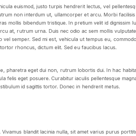
icula euismod, justo turpis hendrerit lectus, vel pellentesqu
utrum non interdum ut, ullamcorper et arcu. Morbi facilisis
as mollis bibendum tristique. In pretium velit id dignissim l
arcu at, rutrum urna. Duis nec odio ac sem mollis vulputate
o vel semper. Sed mi est, vehicula ut tempus eu, commodo 
 tortor rhoncus, dictum elit. Sed eu faucibus lacus.
e, pharetra eget dui non, rutrum lobortis dui. In hac habit
la felis eget posuere. Curabitur iaculis pellentesque magna
estibulum id sagittis tortor. Donec in hendrerit metus.
. Vivamus blandit lacinia nulla, sit amet varius purus porttito