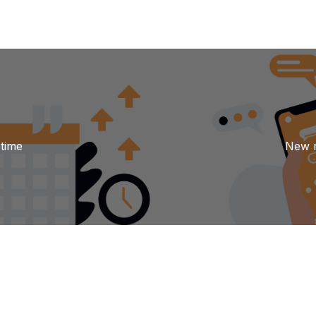
time
New m