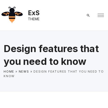
S
k
ExS
i
THEME
p
t
o
c
Design features that
o
n
you need to know
t
e
HOME
»
NEWS
»
DESIGN FEATURES THAT YOU NEED TO
n
KNOW
t