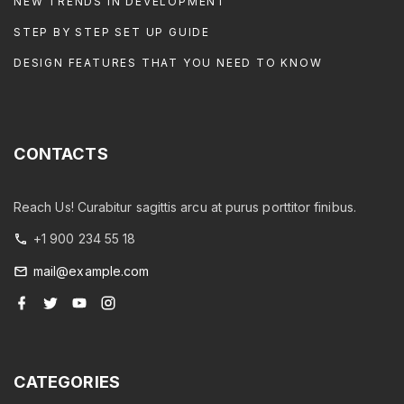
NEW TRENDS IN DEVELOPMENT
STEP BY STEP SET UP GUIDE
DESIGN FEATURES THAT YOU NEED TO KNOW
CONTACTS
Reach Us! Curabitur sagittis arcu at purus porttitor finibus.
+1 900 234 55 18
mail@example.com
f
t
y
i
a
w
o
n
c
i
u
s
e
t
t
t
b
t
u
a
o
e
b
g
o
r
e
r
CATEGORIES
k
a
m