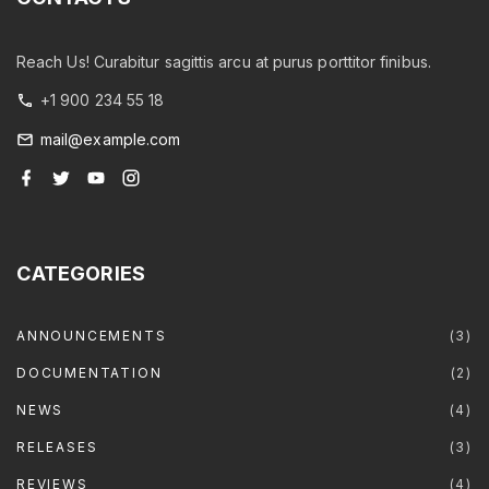
Reach Us! Curabitur sagittis arcu at purus porttitor finibus.
+1 900 234 55 18
mail@example.com
f
t
y
i
a
w
o
n
c
i
u
s
e
t
t
t
b
t
u
a
o
e
b
g
o
r
e
r
CATEGORIES
k
a
m
ANNOUNCEMENTS
(
3
)
DOCUMENTATION
(
2
)
NEWS
(
4
)
RELEASES
(
3
)
REVIEWS
(
4
)