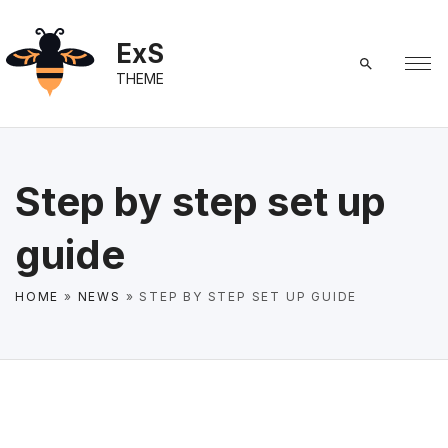
S
k
ExS
i
THEME
p
t
o
c
Step by step set up
o
n
guide
t
e
HOME
»
NEWS
»
STEP BY STEP SET UP GUIDE
n
t