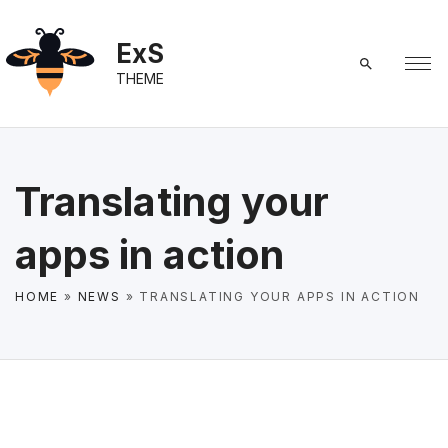
S
k
ExS
i
THEME
p
t
o
c
Translating your
o
n
apps in action
t
e
HOME
»
NEWS
»
TRANSLATING YOUR APPS IN ACTION
n
t