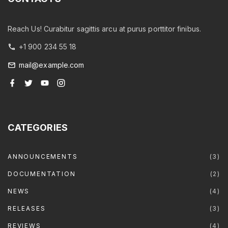
Reach Us! Curabitur sagittis arcu at purus porttitor finibus.
+1 900 234 55 18
mail@example.com
f
t
y
i
a
w
o
n
c
i
u
s
e
t
t
t
b
t
u
a
o
e
b
g
o
r
e
r
CATEGORIES
k
a
m
ANNOUNCEMENTS
(
3
)
DOCUMENTATION
(
2
)
NEWS
(
4
)
RELEASES
(
3
)
REVIEWS
(
4
)