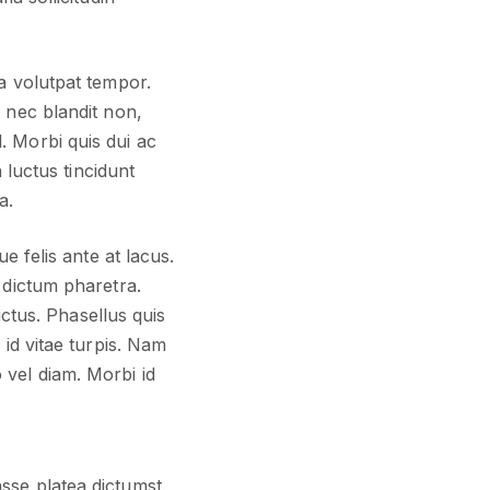
a volutpat tempor.
 nec blandit non,
. Morbi quis dui ac
 luctus tincidunt
a.
e felis ante at lacus.
 dictum pharetra.
uctus. Phasellus quis
 id vitae turpis. Nam
vel diam. Morbi id
asse platea dictumst.