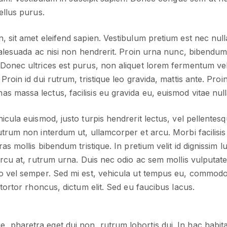
ellus purus.
, sit amet eleifend sapien. Vestibulum pretium est nec null
 malesuada ac nisi non hendrerit. Proin urna nunc, bibendum
Donec ultrices est purus, non aliquet lorem fermentum vel
roin id dui rutrum, tristique leo gravida, mattis ante. Proin
 massa lectus, facilisis eu gravida eu, euismod vitae null
icula euismod, justo turpis hendrerit lectus, vel pellentesqu
utrum non interdum ut, ullamcorper et arcu. Morbi facilisis
as mollis bibendum tristique. In pretium velit id dignissim l
arcu at, rutrum urna. Duis nec odio ac sem mollis vulputate
o vel semper. Sed mi est, vehicula ut tempus eu, commodo 
 tortor rhoncus, dictum elit. Sed eu faucibus lacus.
e, pharetra eget dui non, rutrum lobortis dui. In hac habit