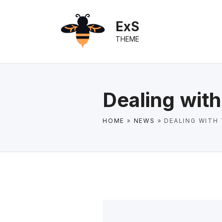
S
k
ExS
i
THEME
p
t
o
c
Dealing with
o
n
HOME
»
NEWS
»
DEALING WITH
t
e
n
t