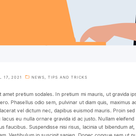
L 17, 2021
NEWS
TIPS AND TRICKS
it amet pretium sodales. In pretium mi mauris, ut gravida i
bero. Phasellus odio sem, pulvinar ut diam quis, maximus 
placerat vel dictum nec, dapibus euismod mauris. Proin sed f
c lacus eu nulla ornare gravida id ac justo. Nullam eleifend
s faucibus. Suspendisse nisi risus, lacinia ut bibendum at, i
diam. Vestibulum in suscipit sapien. Donec congue sem ut nul