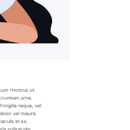
psum rhoncus ut.
accumsan urna.
ringilla neque, vel
 dolor vel mauris
aculis et ex.
la sollicitudin