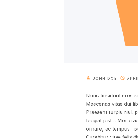
JOHN DOE
APRI
Nunc tincidunt eros s
Maecenas vitae dui li
Praesent turpis nisl, 
feugiat justo. Morbi a
ornare, ac tempus risu
Curabitur vitae felis 