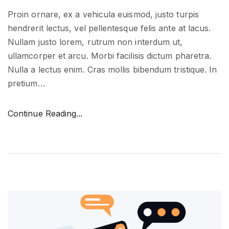
Proin ornare, ex a vehicula euismod, justo turpis
hendrerit lectus, vel pellentesque felis ante at lacus.
Nullam justo lorem, rutrum non interdum ut,
ullamcorper et arcu. Morbi facilisis dictum pharetra.
Nulla a lectus enim. Cras mollis bibendum tristique. In
pretium
…
"
Continue Reading...
D
e
s
i
g
n
f
e