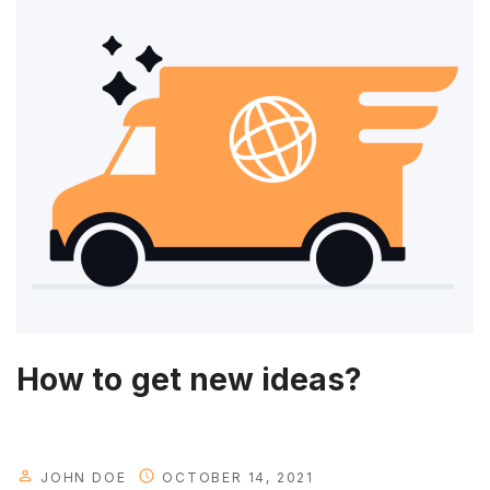
t
h
a
t
y
o
u
w
i
l
l
n
e
How to get new ideas?
e
d
i
n
JOHN DOE
OCTOBER 14, 2021