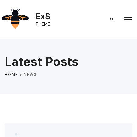
S
k
ExS
i
THEME
p
t
o
c
Latest Posts
o
n
HOME
»
NEWS
t
e
n
t