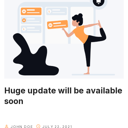
h
a
v
e
f
e
a
t
u
r
e
Huge update will be available
i
soon
s
h
e
r
JOHN DOE
JULY 22, 2021