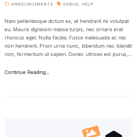
t
ANNOUNCEMENTS
DEBUG
HELP
h
e
Nam pellentesque dictum ex, at hendrerit mi volutpat
f
eu. Mauris dignissim massa turpis, nec ornare erat
u
rhoncus eget. Nulla facilisi. Fusce malesuada ac nisi
t
non hendrerit. Proin urna nunc, bibendum nec blandit
u
non, fermentum ut sapien. Donec ultrices est purus,
…
r
e
"
Continue Reading...
"
H
o
w
t
o
g
e