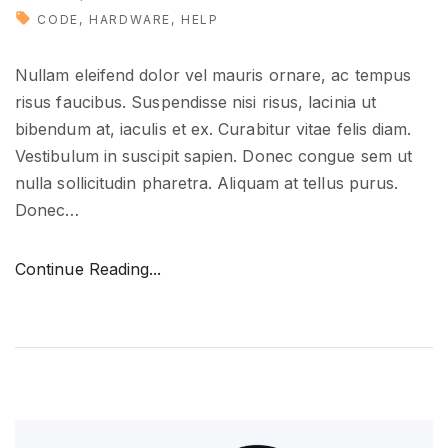
e
CODE
HARDWARE
HELP
"
Nullam eleifend dolor vel mauris ornare, ac tempus
risus faucibus. Suspendisse nisi risus, lacinia ut
bibendum at, iaculis et ex. Curabitur vitae felis diam.
Vestibulum in suscipit sapien. Donec congue sem ut
nulla sollicitudin pharetra. Aliquam at tellus purus.
Donec
…
"
Continue Reading...
H
o
w
t
o
g