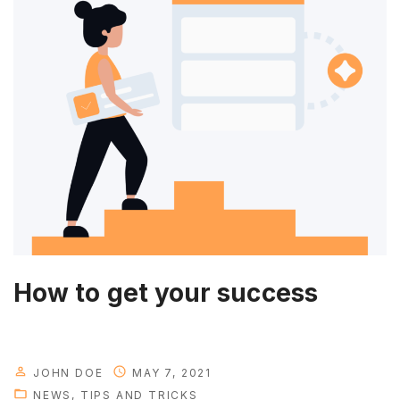
n
g
y
o
u
r
p
e
r
s
o
n
How to get your success
a
l
t
i
JOHN DOE
MAY 7, 2021
m
NEWS
TIPS AND TRICKS