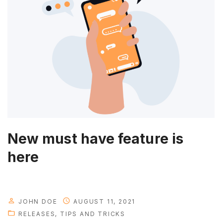
a
t
u
r
e
s
t
h
a
t
New must have feature is
y
here
o
u
n
e
JOHN DOE
AUGUST 11, 2021
e
RELEASES
TIPS AND TRICKS
d