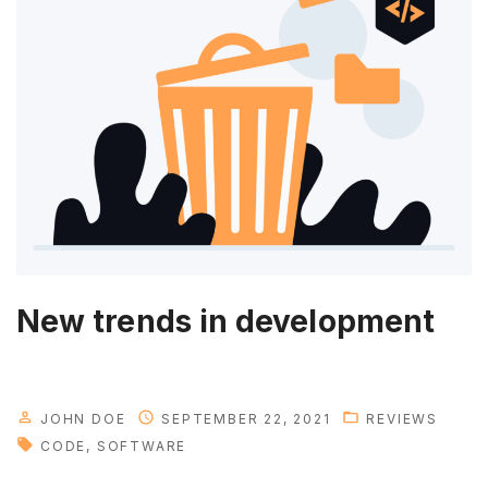
t
n
e
w
i
d
e
a
s
?
"
New trends in development
JOHN DOE
SEPTEMBER 22, 2021
REVIEWS
CODE
SOFTWARE