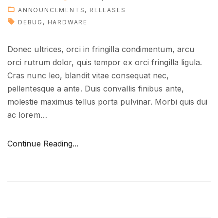
e
ANNOUNCEMENTS
RELEASES
"
DEBUG
HARDWARE
Donec ultrices, orci in fringilla condimentum, arcu
orci rutrum dolor, quis tempor ex orci fringilla ligula.
Cras nunc leo, blandit vitae consequat nec,
pellentesque a ante. Duis convallis finibus ante,
molestie maximus tellus porta pulvinar. Morbi quis dui
ac lorem
…
"
Continue Reading...
H
u
g
e
u