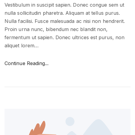
Vestibulum in suscipit sapien. Donec congue sem ut
nulla sollicitudin pharetra. Aliquam at tellus purus.
Nulla facilisi. Fusce malesuada ac nisi non hendrerit.
Proin urna nunc, bibendum nec blandit non,
fermentum ut sapien. Donec ultrices est purus, non
aliquet lorem
…
"
Continue Reading...
S
t
e
p
b
y
s
t