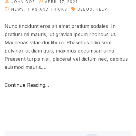
JOHN DOE
APRIL 17, 2021
NEWS
TIPS AND TRICKS
DEBUG
HELP
Nunc tincidunt eros sit amet pretium sodales. In
pretium mi mauris, ut gravida ipsum rhoncus ut.
Maecenas vitae dui libero. Phasellus odio sem,
pulvinar ut diam quis, maximus accumsan urna.
Praesent turpis nisl, placerat vel dictum nec, dapibus
euismod mauris.
…
"
Continue Reading...
D
e
a
l
i
n