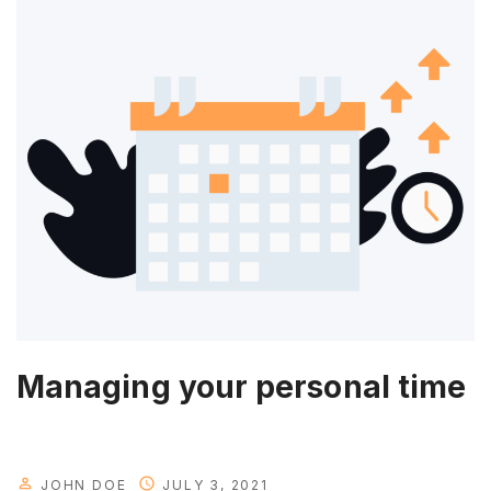
p
d
a
t
e
w
i
l
l
b
e
a
v
Managing your personal time
a
i
l
a
JOHN DOE
JULY 3, 2021