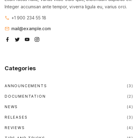
b
Integer accumsan ante tempor, viverra ligula eu, varius orci.
r
+1 900 234 55 18
a
n
mail@example.com
d
f
t
y
i
a
w
o
n
n
c
i
u
s
e
t
t
t
e
b
t
u
a
w
o
e
b
g
o
r
e
r
Categories
a
k
a
m
p
p
ANNOUNCEMENTS
(
3
)
"
DOCUMENTATION
(
2
)
NEWS
(
4
)
RELEASES
(
3
)
REVIEWS
(
4
)