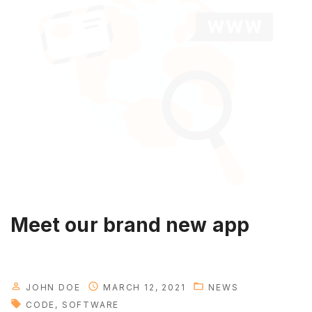
a
t
i
n
g
y
o
u
r
a
p
p
Meet our brand new app
s
i
n
a
JOHN DOE
MARCH 12, 2021
NEWS
c
CODE
SOFTWARE