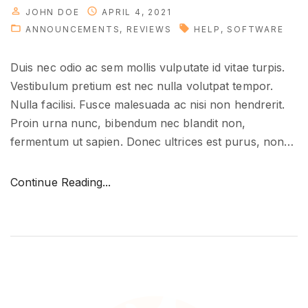
n
JOHN DOE
APRIL 4, 2021
a
ANNOUNCEMENTS
REVIEWS
HELP
SOFTWARE
l
"
Duis nec odio ac sem mollis vulputate id vitae turpis.
Vestibulum pretium est nec nulla volutpat tempor.
Nulla facilisi. Fusce malesuada ac nisi non hendrerit.
Proin urna nunc, bibendum nec blandit non,
fermentum ut sapien. Donec ultrices est purus, non
…
"
Continue Reading...
T
r
a
n
s
l