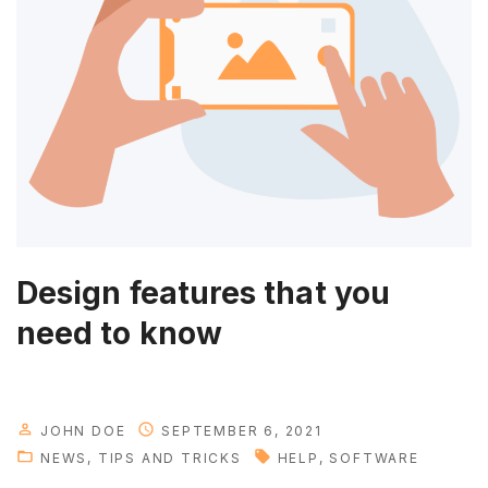
e
p
s
e
t
u
p
g
u
i
Design features that you
d
need to know
e
"
JOHN DOE
SEPTEMBER 6, 2021
NEWS
TIPS AND TRICKS
HELP
SOFTWARE