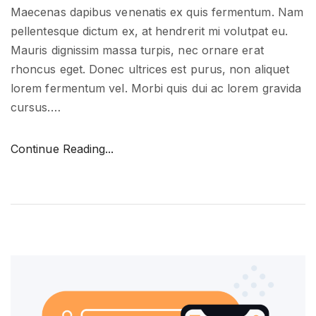
Maecenas dapibus venenatis ex quis fermentum. Nam
pellentesque dictum ex, at hendrerit mi volutpat eu.
Mauris dignissim massa turpis, nec ornare erat
rhoncus eget. Donec ultrices est purus, non aliquet
lorem fermentum vel. Morbi quis dui ac lorem gravida
cursus.
…
"
Continue Reading...
N
e
w
t
r
e
n
d