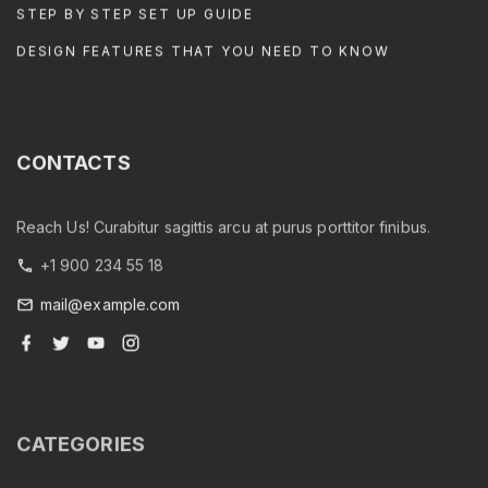
STEP BY STEP SET UP GUIDE
DESIGN FEATURES THAT YOU NEED TO KNOW
CONTACTS
Reach Us! Curabitur sagittis arcu at purus porttitor finibus.
+1 900 234 55 18
mail@example.com
f
t
y
i
a
w
o
n
c
i
u
s
e
t
t
t
b
t
u
a
o
e
b
g
o
r
e
r
CATEGORIES
k
a
m