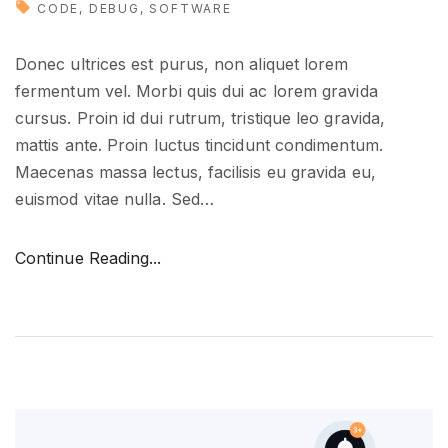
CODE
DEBUG
SOFTWARE
t
o
Donec ultrices est purus, non aliquet lorem
k
fermentum vel. Morbi quis dui ac lorem gravida
n
cursus. Proin id dui rutrum, tristique leo gravida,
o
mattis ante. Proin luctus tincidunt condimentum.
w
Maecenas massa lectus, facilisis eu gravida eu,
"
euismod vitae nulla. Sed
…
"
Continue Reading...
N
e
w
m
u
s
t