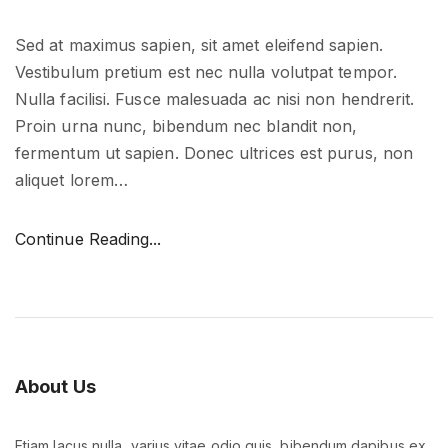
t
i
Sed at maximus sapien, sit amet eleifend sapien.
o
Vestibulum pretium est nec nulla volutpat tempor.
n
Nulla facilisi. Fusce malesuada ac nisi non hendrerit.
"
Proin urna nunc, bibendum nec blandit non,
fermentum ut sapien. Donec ultrices est purus, non
aliquet lorem
…
"
Continue Reading...
M
e
e
t
o
About
Us
u
r
Etiam lacus nulla, varius vitae odio quis, bibendum dapibus ex.