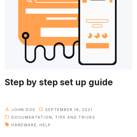
s
i
n
d
e
v
e
l
o
p
Step by step set up guide
m
e
n
t
JOHN DOE
SEPTEMBER 16, 2021
"
DOCUMENTATION
TIPS AND TRICKS
HARDWARE
HELP