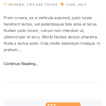
b
REVIEWS
TIPS AND TRICKS
CODE
HELP
l
e
Proin ornare, ex a vehicula euismod, justo turpis
s
hendrerit lectus, vel pellentesque felis ante at lacus.
o
Nullam justo lorem, rutrum non interdum ut,
o
ullamcorper et arcu. Morbi facilisis dictum pharetra.
n
Nulla a lectus enim. Cras mollis bibendum tristique. In
"
pretium
…
"
Continue Reading...
M
a
n
a
g
i