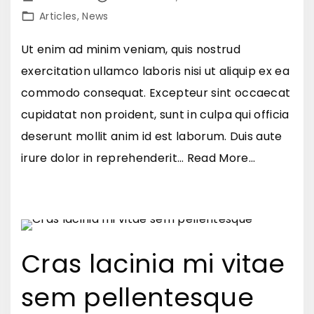
o
n
Articles
News
r
g
c
Ut enim ad minim veniam, quis nostrud
i
i
exercitation ullamco laboris nisi ut aliquip ex ea
l
e
commodo consequat. Excepteur sint occaecat
l
t
cupidatat non proident, sunt in culpa qui officia
a
s
deserunt mollit anim id est laborum. Duis aute
v
e
"
irure dolor in reprehenderit
…
Read More...
u
m
D
l
d
u
p
i
i
u
c
s
Cras lacinia mi vitae
t
t
d
a
u
sem pellentesque
i
t
m
a