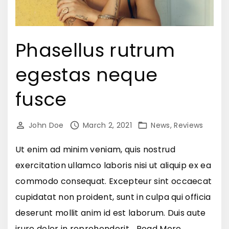
o
n
Phasellus rutrum
d
i
egestas neque
m
e
fusce
n
t
John Doe
March 2, 2021
News
Reviews
u
Ut enim ad minim veniam, quis nostrud
m
exercitation ullamco laboris nisi ut aliquip ex ea
v
commodo consequat. Excepteur sint occaecat
i
cupidatat non proident, sunt in culpa qui officia
v
deserunt mollit anim id est laborum. Duis aute
e
"
irure dolor in reprehenderit
…
Read More...