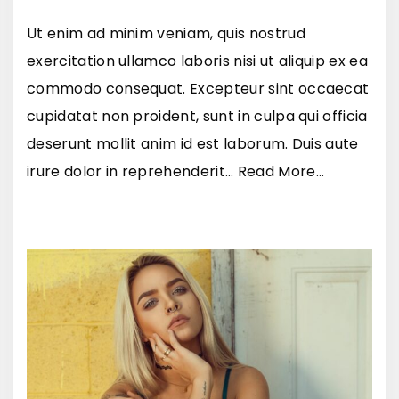
Ut enim ad minim veniam, quis nostrud
exercitation ullamco laboris nisi ut aliquip ex ea
commodo consequat. Excepteur sint occaecat
cupidatat non proident, sunt in culpa qui officia
deserunt mollit anim id est laborum. Duis aute
"
irure dolor in reprehenderit
…
Read More...
E
u
i
s
m
o
d
c