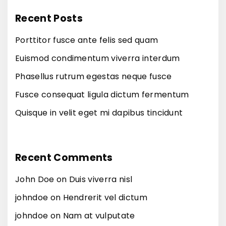
u
c
c
Recent Posts
i
i
h
s
Porttitor fusce ante felis sed quam
n
e
Euismod condimentum viverra interdum
i
n
a
Phasellus rutrum egestas neque fusce
i
m
Fusce consequat ligula dictum fermentum
m
i
Quisque in velit eget mi dapibus tincidunt
s
v
i
i
t
t
Recent Comments
f
a
r
John Doe
on
Duis viverra nisl
e
i
johndoe
on
Hendrerit vel dictum
s
n
johndoe
on
Nam at vulputate
e
g