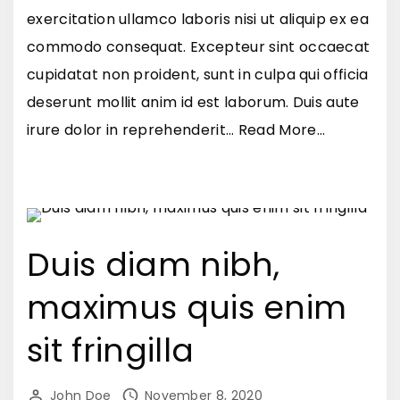
t
r
exercitation ullamco laboris nisi ut aliquip ex ea
i
e
commodo consequat. Excepteur sint occaecat
n
r
cupidatat non proident, sunt in culpa qui officia
c
i
deserunt mollit anim id est laborum. Duis aute
i
t
"
irure dolor in reprehenderit
…
Read More...
d
r
M
u
i
a
n
s
u
t
u
r
Duis diam nibh,
"
s
i
a
maximus quis enim
s
c
n
f
sit fringilla
o
r
n
i
John Doe
November 8, 2020