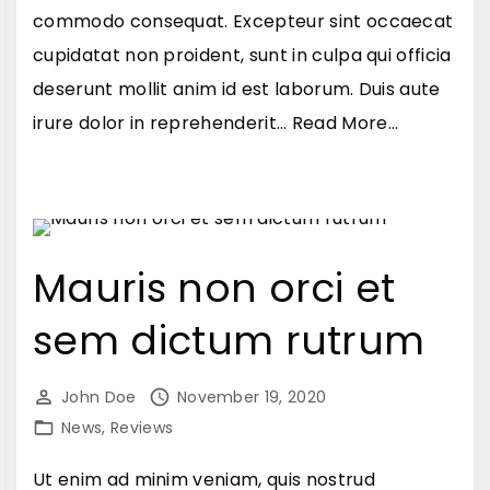
u
t
commodo consequat. Excepteur sint occaecat
s
e
cupidatat non proident, sunt in culpa qui officia
c
g
deserunt mollit anim id est laborum. Duis aute
e
e
"
irure dolor in reprehenderit
…
Read More...
"
t
A
m
e
i
n
d
e
Mauris non orci et
a
a
p
sem dictum rutrum
n
i
h
b
e
John Doe
November 19, 2020
u
n
News
Reviews
s
d
Ut enim ad minim veniam, quis nostrud