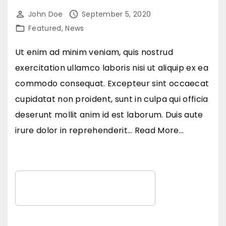
e
r
m
John Doe
September 5, 2020
"
u
n
Featured
News
t
i
Ut enim ad minim veniam, quis nostrud
r
b
exercitation ullamco laboris nisi ut aliquip ex ea
u
h
commodo consequat. Excepteur sint occaecat
m
,
cupidatat non proident, sunt in culpa qui officia
"
m
deserunt mollit anim id est laborum. Duis aute
a
"
irure dolor in reprehenderit
…
Read More...
x
C
i
r
m
a
S
u
s
e
s
l
a
q
a
r