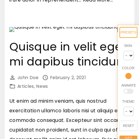
r
P
r
h
a
a
i
PRESETS
s
n
Quisque in velit eget
SKIN:
e
t
mi dapibus tincidunt
l
e
l
COLOR:
r
u
John Doe
February 2, 2021
d
s
Articles
News
ANIMATE
u
r
m
Ut enim ad minim veniam, quis nostrud
THEME:
u
"
exercitation ullamco laboris nisi ut aliquip ex ea
t
commodo consequat. Excepteur sint occaecat
r
RESET
cupidatat non proident, sunt in culpa qui officia
u
GET