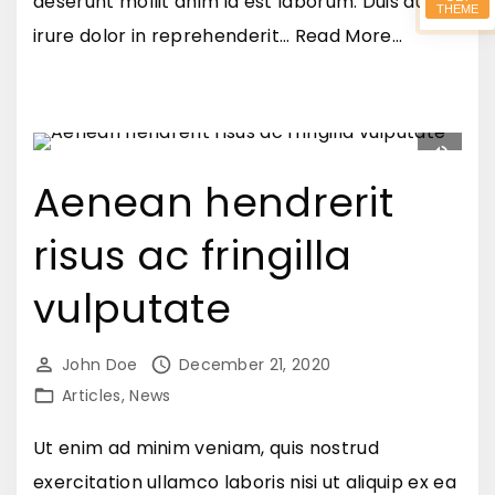
deserunt mollit anim id est laborum. Duis aute
THEME
m
"
irure dolor in reprehenderit
…
Read More...
e
Q
g
u
e
i
s
s
Aenean hendrerit
t
q
a
risus ac fringilla
u
s
e
n
vulputate
i
e
n
q
John Doe
December 21, 2020
v
u
Articles
News
e
e
l
Ut enim ad minim veniam, quis nostrud
f
i
exercitation ullamco laboris nisi ut aliquip ex ea