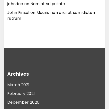
m
johndoe
on
Nam at vulputate
i
p
John Finsel
on
Mauris non orci et sem dictum
l
e
rutrum
l
l
a
l
"
e
n
t
e
s
Archives
q
March 2021
u
e
February 2021
"
December 2020