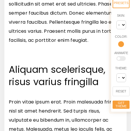
sollicitudin sit amet erat sed ultricies. Phasellus
PRESETS
semper faucibus dictum. Donec elementum
SKIN:
viverra faucibus. Pellentesque fringilla leo eget
ultrices varius. Praesent mollis purus in tortor
COLOR:
facilisis, ac porttitor enim feugiat.
ANIMATE
Aliquam scelerisque,
THEME:
risus varius fringilla
RESET
Proin vitae ipsum erat. Proin malesuada fringilla
GET
THEME
nisl sit amet hendrerit. Sed turpis risus,
vulputate eu bibendum in, ullamcorper ac
metus. Malesuada, metus leo iaculis felis, ac