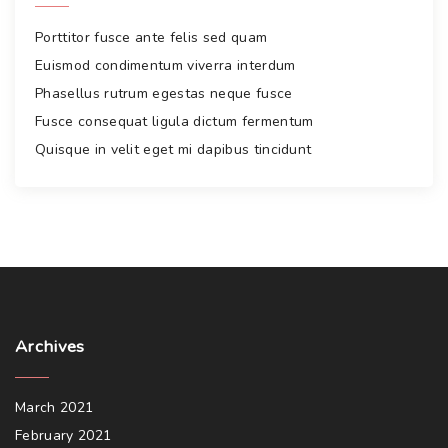
n
d
Porttitor fusce ante felis sed quam
q
Euismod condimentum viverra interdum
u
Phasellus rutrum egestas neque fusce
a
Fusce consequat ligula dictum fermentum
m
Quisque in velit eget mi dapibus tincidunt
"
Archives
March 2021
February 2021