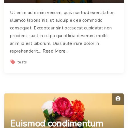
Ut enim ad minim veniam, quis nostrud exercitation
ullamco laboris nisi ut aliquip ex ea commodo
consequat. Excepteur sint occaecat cupidatat non
proident, sunt in culpa qui officia deserunt mollit
anim id est laborum. Duis aute irure dolor in
"
reprehenderit
…
Read More...
P
tests
o
r
t
t
i
t
o
r
Euismod condimentum