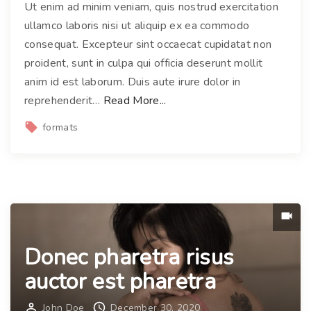
Ut enim ad minim veniam, quis nostrud exercitation
i
ullamco laboris nisi ut aliquip ex ea commodo
g
consequat. Excepteur sint occaecat cupidatat non
u
proident, sunt in culpa qui officia deserunt mollit
l
anim id est laborum. Duis aute irure dolor in
a
"
reprehenderit
…
Read More...
d
Q
formats
i
u
c
i
t
s
u
q
m
u
f
e
e
Donec pharetra risus
i
r
n
auctor est pharetra
m
v
e
e
John Doe
December 30, 2020