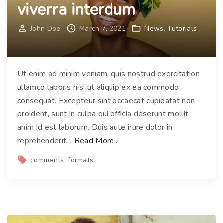
f
viverra interdum
u
s
John Doe
March 7, 2021
News
Tutorials
c
e
a
Ut enim ad minim veniam, quis nostrud exercitation
n
ullamco laboris nisi ut aliquip ex ea commodo
t
consequat. Excepteur sint occaecat cupidatat non
e
proident, sunt in culpa qui officia deserunt mollit
f
anim id est laborum. Duis aute irure dolor in
e
"
reprehenderit
…
Read More...
l
E
comments
formats
i
u
s
i
s
s
e
m
d
o