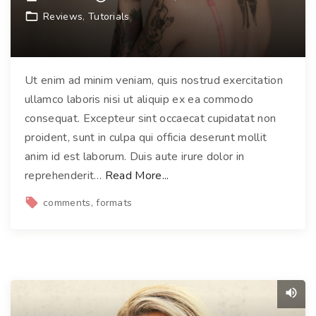
n
l
Reviews
Tutorials
t
i
u
t
m
e
Ut enim ad minim veniam, quis nostrud exercitation
"
g
ullamco laboris nisi ut aliquip ex ea commodo
e
consequat. Excepteur sint occaecat cupidatat non
t
proident, sunt in culpa qui officia deserunt mollit
m
anim id est laborum. Duis aute irure dolor in
i
"
reprehenderit
…
Read More...
d
D
comments
formats
a
o
p
n
i
e
b
c
u
p
s
h