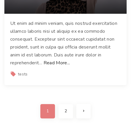
,
m
a
Ut enim ad minim veniam, quis nostrud exercitation
x
ullamco laboris nisi ut aliquip ex ea commodo
i
consequat. Excepteur sint occaecat cupidatat non
m
proident, sunt in culpa qui officia deserunt mollit
u
anim id est laborum. Duis aute irure dolor in
s
"
reprehenderit
…
Read More...
q
F
tests
u
u
i
s
s
c
e
e
P
n
p
N
1
2
i
e
o
o
x
m
t
r
p
s
a