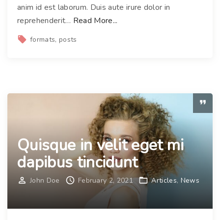
s
anim id est laborum. Duis aute irure dolor in
t
"
reprehenderit
…
Read More...
a
F
formats
posts
s
u
n
s
e
c
q
e
u
c
e
o
f
n
u
s
Quisque in velit eget mi
s
e
dapibus tincidunt
c
q
e
u
John Doe
February 2, 2021
Articles
News
"
a
t
l