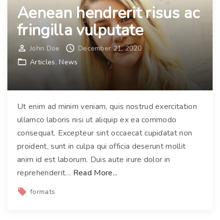
t
Aenean hendrerit risus ac
a
i
r
fringilla vulputate
n
e
c
t
John Doe
December 21, 2020
i
r
Articles
News
d
a
u
r
n
i
Ut enim ad minim veniam, quis nostrud exercitation
t
s
ullamco laboris nisi ut aliquip ex ea commodo
"
u
consequat. Excepteur sint occaecat cupidatat non
s
proident, sunt in culpa qui officia deserunt mollit
a
anim id est laborum. Duis aute irure dolor in
u
"
reprehenderit
…
Read More...
c
A
formats
t
e
o
n
r