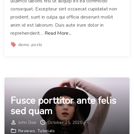
ullamco laboris nisi ut aliquip ex ea commodo
t
e
consequat. Excepteur sint occaecat cupidatat non
a
m
proident, sunt in culpa qui officia deserunt mollit
t
d
anim id est laborum. Duis aute irure dolor in
e
i
"
reprehenderit
…
Read More...
"
c
D
demo
posts
t
u
u
i
m
s
r
d
u
i
t
a
r
Fusce porttitor ante felis
m
u
n
sed quam
m
i
"
b
John Doe
October 25, 2020
h
Reviews
Tutorials