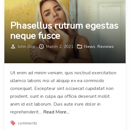
q
d
u
c
a
o
Phasellus rutrum egestas
m
n
neque fusce
"
d
i
John Doe
March 2, 2021
News
Reviews
m
e
n
Ut enim ad minim veniam, quis nostrud exercitation
t
ullamco laboris nisi ut aliquip ex ea commodo
u
consequat. Excepteur sint occaecat cupidatat non
m
proident, sunt in culpa qui officia deserunt mollit
v
anim id est laborum. Duis aute irure dolor in
i
"
reprehenderit
…
Read More...
v
P
comments
e
h