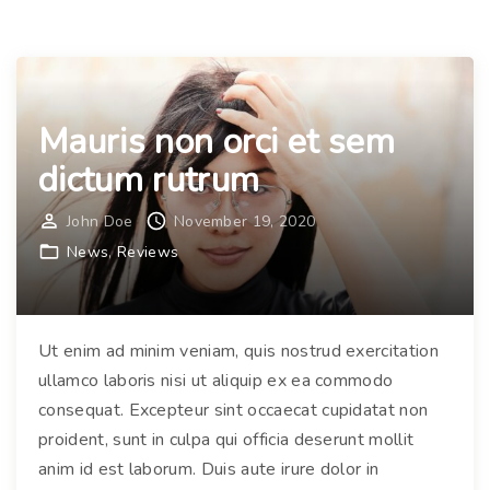
e
e
a
s
n
t
h
p
Mauris non orci et sem
e
h
n
dictum rutrum
a
d
r
r
John Doe
November 19, 2020
e
e
News
Reviews
t
r
r
i
a
t
Ut enim ad minim veniam, quis nostrud exercitation
"
r
ullamco laboris nisi ut aliquip ex ea commodo
i
consequat. Excepteur sint occaecat cupidatat non
s
proident, sunt in culpa qui officia deserunt mollit
u
anim id est laborum. Duis aute irure dolor in
s