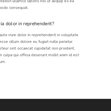
itation ullamco laboris nisi ut aliquip ex ea
odo consequat.
cia dolor in reprehenderit?
aute irure dolor in reprehenderit in voluptate
 esse cillum dolore eu fugiat nulla pariatur.
teur sint occaecat cupidatat non proident,
in culpa qui officia deserunt mollit anim id est
um.