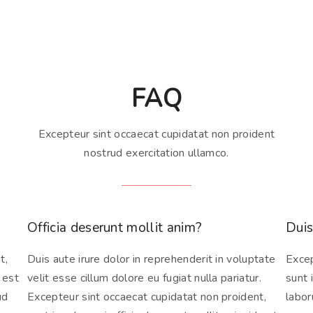
FAQ
Excepteur sint occaecat cupidatat non proident
nostrud exercitation ullamco.
Officia deserunt mollit anim?
Duis
t,
Duis aute irure dolor in reprehenderit in voluptate
Excep
 est
velit esse cillum dolore eu fugiat nulla pariatur.
sunt 
ud
Excepteur sint occaecat cupidatat non proident,
labor