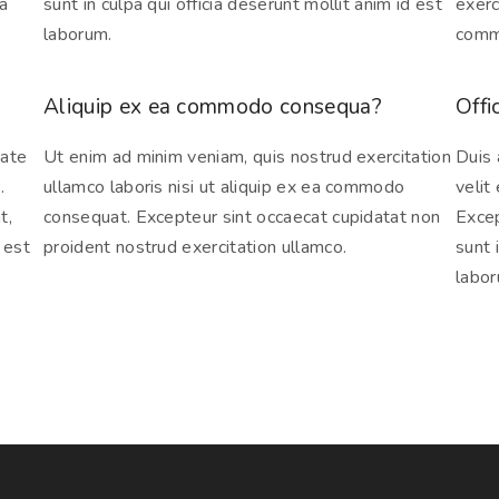
ea
sunt in culpa qui officia deserunt mollit anim id est
exerc
laborum.
comm
Aliquip ex ea commodo consequa?
Offi
tate
Ut enim ad minim veniam, quis nostrud exercitation
Duis 
.
ullamco laboris nisi ut aliquip ex ea commodo
velit
t,
consequat. Excepteur sint occaecat cupidatat non
Excep
 est
proident nostrud exercitation ullamco.
sunt 
labor