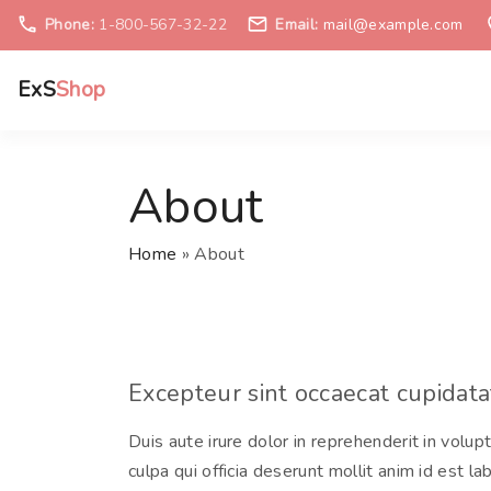
S
Phone:
1-800-567-32-22
Email:
mail@example.com
k
i
ExS
Shop
p
t
o
About
c
o
n
Home
»
About
t
e
n
t
Excepteur sint occaecat cupidatat
Duis aute irure dolor in reprehenderit in volup
culpa qui officia deserunt mollit anim id est la