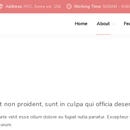
Address:
NYC, Some str. 154
Working Time:
9:00AM - 9:0
Home
About
Fe
Privacy Policy
B
Terms of Use
C
 non proident, sunt in culpa qui officia dese
tate velit esse cillum dolore eu fugiat nulla pariatur. Excepteur
borum.