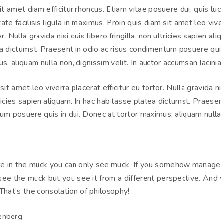
it amet diam efficitur rhoncus. Etiam vitae posuere dui, quis luc
te facilisis ligula in maximus. Proin quis diam sit amet leo viv
or. Nulla gravida nisi quis libero fringilla, non ultricies sapien al
a dictumst. Praesent in odio ac risus condimentum posuere qui
s, aliquam nulla non, dignissim velit. In auctor accumsan lacinia
sit amet leo viverra placerat efficitur eu tortor. Nulla gravida ni
ltricies sapien aliquam. In hac habitasse platea dictumst. Praesen
um posuere quis in dui. Donec at tortor maximus, aliquam nulla
e in the muck you can only see muck. If you somehow manage 
ll see the muck but you see it from a different perspective. And
 That’s the consolation of philosophy!
enberg