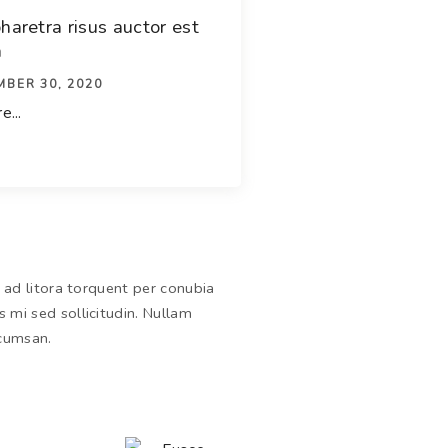
haretra risus auctor est
a
BER 30, 2020
...
u ad litora torquent per conubia
 mi sed sollicitudin. Nullam
ccumsan.