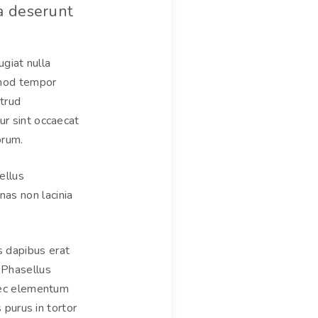
ia deserunt
ugiat nulla
usmod tempor
strud
ur sint occaecat
orum.
ellus
as non lacinia
is dapibus erat
. Phasellus
onec elementum
 purus in tortor