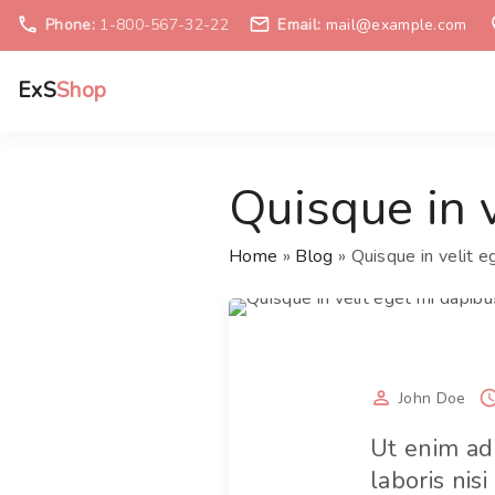
S
Phone:
1-800-567-32-22
Email:
mail@example.com
k
i
ExS
Shop
p
t
o
Quisque in v
c
o
n
Home
»
Blog
»
Quisque in velit e
t
e
n
t
John Doe
Ut enim ad
laboris nis