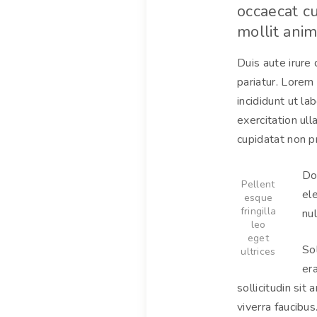
occaecat cu
mollit anim
Duis aute irure 
pariatur. Lorem
incididunt ut l
exercitation ul
cupidatat non pr
Do
Pellent
el
esque
fringilla
nul
leo
eget
Sol
ultrices
era
sollicitudin si
viverra faucibus