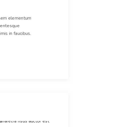
ut sem elementum
llentesque
is in faucibus.