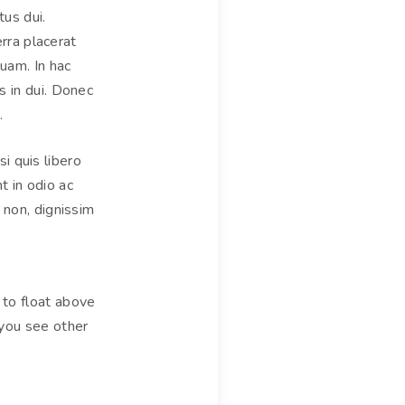
tus dui.
erra placerat
iquam. In hac
s in dui. Donec
.
si quis libero
t in odio ac
 non, dignissim
to float above
 you see other