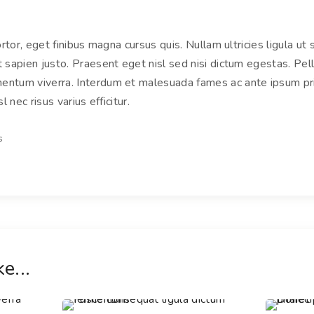
tortor, eget finibus magna cursus quis. Nullam ultricies ligula 
t sapien justo. Praesent eget nisl sed nisi dictum egestas. Pe
ntum viverra. Interdum et malesuada fames ac ante ipsum prim
sl nec risus varius efficitur.
s
e...