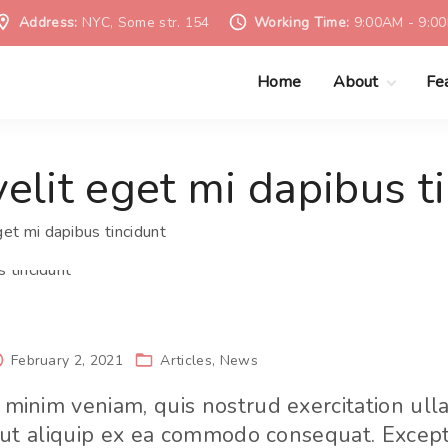
Address:
NYC, Some str. 154
Working Time:
9:00AM - 9:0
Home
About
Fe
Privacy Policy
B
elit eget mi dapibus t
Terms of Use
C
get mi dapibus tincidunt
February 2, 2021
Articles
News
 minim veniam, quis nostrud exercitation ul
i ut aliquip ex ea commodo consequat. Except