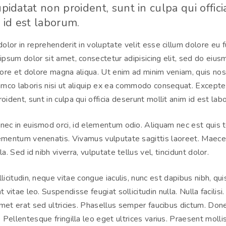
pidatat non proident, sunt in culpa qui offic
 id est laborum.
dolor in reprehenderit in voluptate velit esse cillum dolore eu f
 ipsum dolor sit amet, consectetur adipisicing elit, sed do ei
abore et dolore magna aliqua. Ut enim ad minim veniam, quis no
lamco laboris nisi ut aliquip ex ea commodo consequat. Excepte
oident, sunt in culpa qui officia deserunt mollit anim id est lab
nec in euismod orci, id elementum odio. Aliquam nec est quis t
ementum venenatis. Vivamus vulputate sagittis laoreet. Maecen
la. Sed id nibh viverra, vulputate tellus vel, tincidunt dolor.
licitudin, neque vitae congue iaculis, nunc est dapibus nibh, qu
t vitae leo. Suspendisse feugiat sollicitudin nulla. Nulla facilisi
t amet erat sed ultricies. Phasellus semper faucibus dictum. D
. Pellentesque fringilla leo eget ultrices varius. Praesent mollis