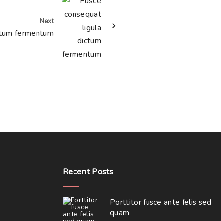
Next
ictum fermentum
Recent
Posts
Porttitor fusce ante felis sed
quam