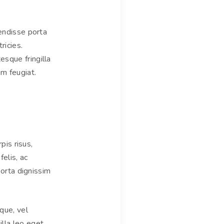
pendisse porta
ricies.
sque fringilla
im feugiat.
pis risus,
elis, ac
porta dignissim
que, vel
lla leo eget