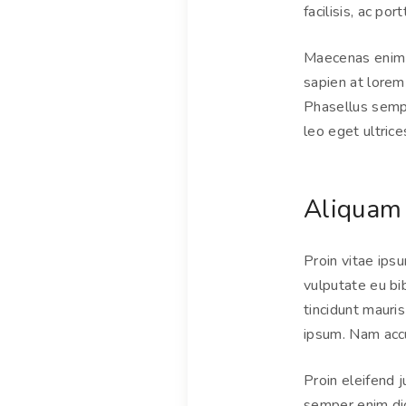
facilisis, ac por
Maecenas enim d
sapien at lorem 
Phasellus sempe
leo eget ultrice
Aliquam s
Proin vitae ipsu
vulputate eu bi
tincidunt mauris
ipsum. Nam acc
Proin eleifend 
semper enim dic