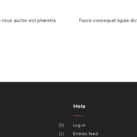
 risus auctor est pharetra
Fusce consequat ligula d
Meta
(
5
)
Log in
(
1
)
Entries feed