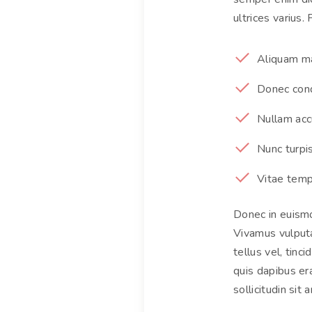
ultrices varius. 
Aliquam ma
Donec condi
Nullam accu
Nunc turpis
Vitae temp
Donec in euismo
Vivamus vulputat
tellus vel, tinc
quis dapibus era
sollicitudin sit