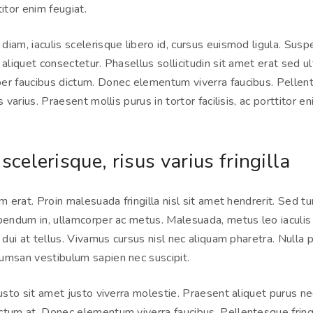
ttitor enim feugiat.
iam, iaculis scelerisque libero id, cursus euismod ligula. Sus
aliquet consectetur. Phasellus sollicitudin sit amet erat sed ult
r faucibus dictum. Donec elementum viverra faucibus. Pellente
s varius. Praesent mollis purus in tortor facilisis, ac porttitor en
celerisque, risus varius fringilla
m erat. Proin malesuada fringilla nisl sit amet hendrerit. Sed tur
bendum in, ullamcorper ac metus. Malesuada, metus leo iaculis f
 dui at tellus. Vivamus cursus nisl nec aliquam pharetra. Nulla 
umsan vestibulum sapien nec suscipit.
justo sit amet justo viverra molestie. Praesent aliquet purus ne
tum at. Donec elementum viverra faucibus. Pellentesque fringi