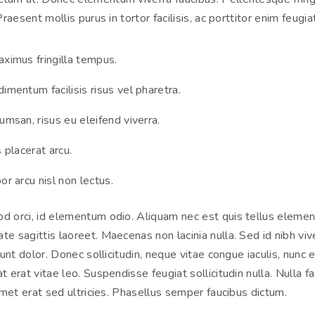
Praesent mollis purus in tortor facilisis, ac porttitor enim feugiat
ximus fringilla tempus.
mentum facilisis risus vel pharetra.
msan, risus eu eleifend viverra.
 placerat arcu.
or arcu nisl non lectus.
d orci, id elementum odio. Aliquam nec est quis tellus eleme
e sagittis laoreet. Maecenas non lacinia nulla. Sed id nibh viv
idunt dolor. Donec sollicitudin, neque vitae congue iaculis, nunc 
t erat vitae leo. Suspendisse feugiat sollicitudin nulla. Nulla fac
 amet erat sed ultricies. Phasellus semper faucibus dictum.