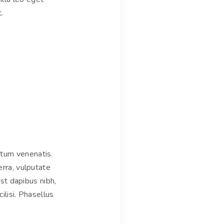
.
ntum venenatis.
erra, vulputate
est dapibus nibh,
ilisi. Phasellus