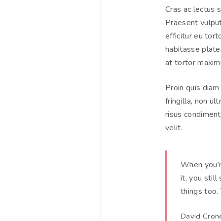
Cras ac lectus s
Praesent vulputa
efficitur eu tort
habitasse plate
at tortor maximu
Proin quis diam 
fringilla, non u
risus condiment
velit.
When you’r
it, you sti
things too.
David Cron