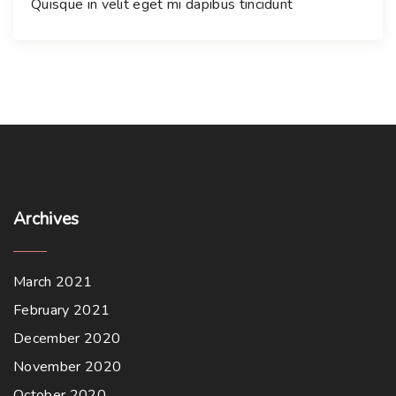
Quisque in velit eget mi dapibus tincidunt
i
o
n
Archives
March 2021
February 2021
December 2020
November 2020
October 2020