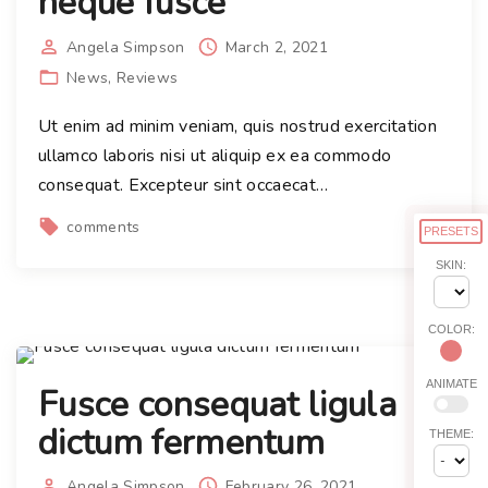
neque fusce
Angela Simpson
March 2, 2021
News
Reviews
Ut enim ad minim veniam, quis nostrud exercitation
ullamco laboris nisi ut aliquip ex ea commodo
consequat. Excepteur sint occaecat
…
comments
PRESETS
SKIN:
COLOR:
ANIMATE
Fusce consequat ligula
dictum fermentum
THEME:
Angela Simpson
February 26, 2021