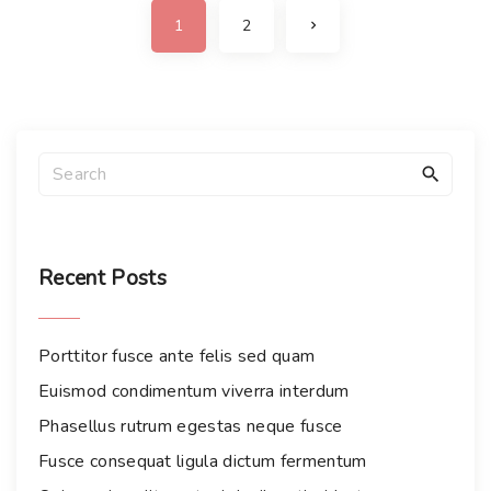
P
N
1
2
e
o
x
t
p
s
a
g
e
t
S
s
e
p
a
r
a
c
Recent
Posts
h
g
f
i
Porttitor fusce ante felis sed quam
o
r
n
Euismod condimentum viverra interdum
:
Phasellus rutrum egestas neque fusce
a
Fusce consequat ligula dictum fermentum
t