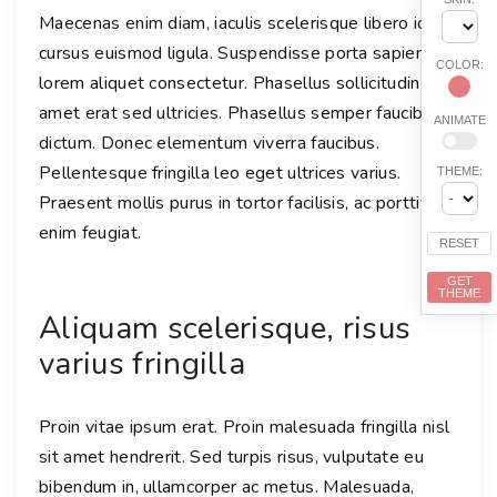
Maecenas enim diam, iaculis scelerisque libero id,
cursus euismod ligula. Suspendisse porta sapien at
COLOR:
lorem aliquet consectetur. Phasellus sollicitudin sit
amet erat sed ultricies. Phasellus semper faucibus
ANIMATE
dictum. Donec elementum viverra faucibus.
Pellentesque fringilla leo eget ultrices varius.
THEME:
Praesent mollis purus in tortor facilisis, ac porttitor
enim feugiat.
RESET
GET
THEME
Aliquam scelerisque, risus
varius fringilla
Proin vitae ipsum erat. Proin malesuada fringilla nisl
sit amet hendrerit. Sed turpis risus, vulputate eu
bibendum in, ullamcorper ac metus. Malesuada,