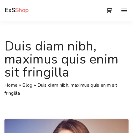
S
ExS
Shop
k
i
p
t
Duis diam nibh,
o
c
maximus quis enim
o
sit fringilla
n
t
e
Home
»
Blog
»
Duis diam nibh, maximus quis enim sit
n
fringilla
t