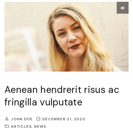
q
u
e
i
n
v
e
l
i
t
Aenean hendrerit risus ac
e
fringilla vulputate
g
e
JOHN DOE
DECEMBER 21, 2020
t
ARTICLES
NEWS
m