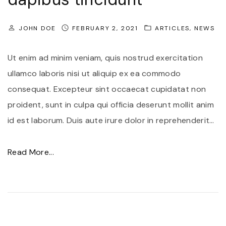
JOHN DOE
FEBRUARY 2, 2021
ARTICLES
NEWS
Ut enim ad minim veniam, quis nostrud exercitation
ullamco laboris nisi ut aliquip ex ea commodo
consequat. Excepteur sint occaecat cupidatat non
proident, sunt in culpa qui officia deserunt mollit anim
id est laborum. Duis aute irure dolor in reprehenderit
…
"
Read More...
Q
u
i
s