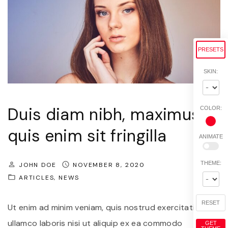
u
e
n
n
t
d
PRESETS
"
r
SKIN:
e
r
i
Duis diam nibh, maximus
COLOR:
t
quis enim sit fringilla
r
ANIMATE
i
THEME:
JOHN DOE
NOVEMBER 8, 2020
s
ARTICLES
NEWS
u
s
RESET
Ut enim ad minim veniam, quis nostrud exercitation
a
ullamco laboris nisi ut aliquip ex ea commodo
GET