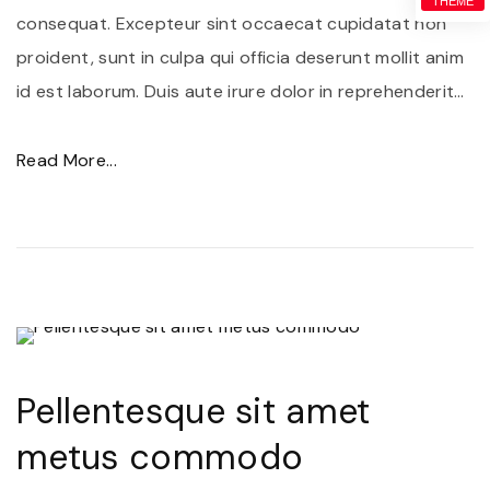
THEME
c
consequat. Excepteur sint occaecat cupidatat non
f
proident, sunt in culpa qui officia deserunt mollit anim
r
id est laborum. Duis aute irure dolor in reprehenderit
…
i
n
"
Read More...
g
D
i
u
l
i
l
s
a
d
v
i
u
a
Pellentesque sit amet
l
m
metus commodo
p
n
u