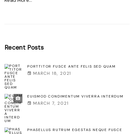
Read More...
l
m
E
a
e
x
"
t
c
u
e
s
p
Recent
Posts
c
t
o
e
PORTTITOR FUSCE ANTE FELIS SED QUAM
m
MARCH 18, 2021
u
m
r
o
s
EUISMOD CONDIMENTUM VIVERRA INTERDUM
d
i
MARCH 7, 2021
o
n
"
t
o
PHASELLUS RUTRUM EGESTAS NEQUE FUSCE