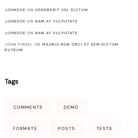
a
t
JOHNDOE
ON
HENDRERIT VEL DICTUM
n
JOHNDOE
ON
NAM AT VULPUTATE
o
JOHNDOE
ON
NAM AT VULPUTATE
n
JOHN FINSEL
ON
MAURIS NON ORCI ET SEM DICTUM
p
RUTRUM
r
o
i
Tags
d
e
n
COMMENTS
DEMO
t
"
FORMATS
POSTS
TESTS