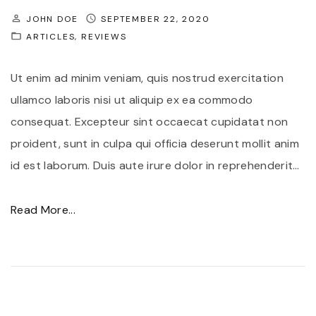
i
t
JOHN DOE
SEPTEMBER 22, 2020
b
ARTICLES
REVIEWS
a
h
t
,
Ut enim ad minim veniam, quis nostrud exercitation
e
m
ullamco laboris nisi ut aliquip ex ea commodo
"
a
consequat. Excepteur sint occaecat cupidatat non
x
proident, sunt in culpa qui officia deserunt mollit anim
i
id est laborum. Duis aute irure dolor in reprehenderit
…
m
u
"
Read More...
s
P
q
e
u
l
i
l
s