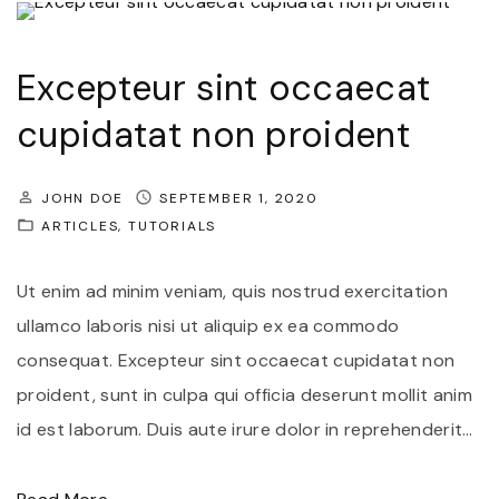
e
e
n
n
t
Excepteur sint occaecat
i
e
cupidatat non proident
m
s
s
q
i
JOHN DOE
SEPTEMBER 1, 2020
u
ARTICLES
TUTORIALS
t
e
f
s
Ut enim ad minim veniam, quis nostrud exercitation
r
i
ullamco laboris nisi ut aliquip ex ea commodo
i
t
consequat. Excepteur sint occaecat cupidatat non
n
a
proident, sunt in culpa qui officia deserunt mollit anim
g
m
id est laborum. Duis aute irure dolor in reprehenderit
…
i
e
l
t
"