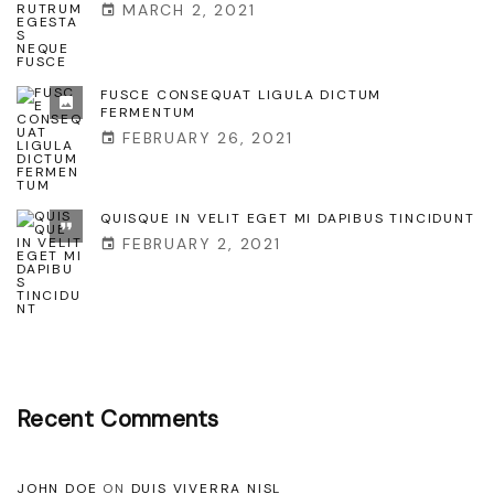
MARCH 2, 2021
c
c
a
FUSCE CONSEQUAT LIGULA DICTUM
FERMENTUM
e
FEBRUARY 26, 2021
c
a
QUISQUE IN VELIT EGET MI DAPIBUS TINCIDUNT
t
FEBRUARY 2, 2021
c
u
p
i
d
Recent Comments
a
t
JOHN DOE
ON
DUIS VIVERRA NISL