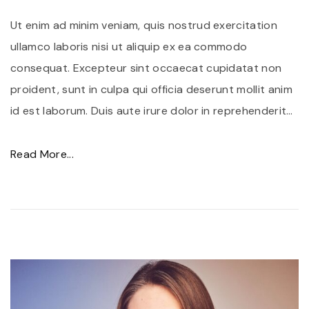
i
Ut enim ad minim veniam, quis nostrud exercitation
d
ullamco laboris nisi ut aliquip ex ea commodo
a
consequat. Excepteur sint occaecat cupidatat non
p
proident, sunt in culpa qui officia deserunt mollit anim
i
id est laborum. Duis aute irure dolor in reprehenderit
…
b
u
"
Read More...
s
A
t
e
i
n
n
e
c
a
i
n
d
h