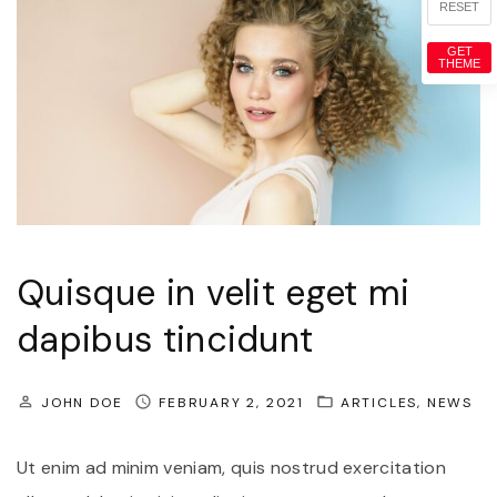
c
RESET
"
o
GET
THEME
n
s
e
q
u
a
t
Quisque in velit eget mi
l
dapibus tincidunt
i
g
JOHN DOE
FEBRUARY 2, 2021
ARTICLES
NEWS
u
l
Ut enim ad minim veniam, quis nostrud exercitation
a