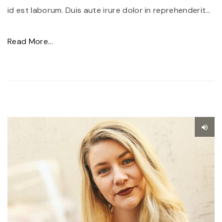
i
id est laborum. Duis aute irure dolor in reprehenderit
…
b
u
"
Read More...
s
D
t
o
i
n
n
e
c
c
i
p
d
h
u
a
n
r
t
e
"
t