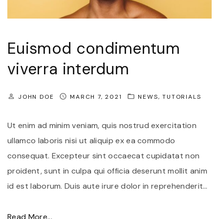
s
c
e
Euismod condimentum
a
viverra interdum
n
t
JOHN DOE
MARCH 7, 2021
NEWS
TUTORIALS
e
f
Ut enim ad minim veniam, quis nostrud exercitation
e
ullamco laboris nisi ut aliquip ex ea commodo
l
consequat. Excepteur sint occaecat cupidatat non
i
proident, sunt in culpa qui officia deserunt mollit anim
s
id est laborum. Duis aute irure dolor in reprehenderit
…
s
e
"
Read More...