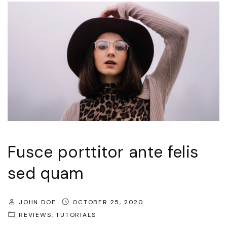
d
i
a
m
n
i
b
h
,
m
Fusce porttitor ante felis
a
sed quam
x
i
JOHN DOE
OCTOBER 25, 2020
m
REVIEWS
TUTORIALS
u