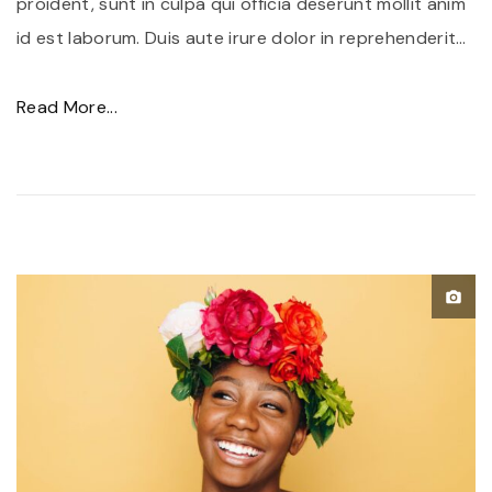
proident, sunt in culpa qui officia deserunt mollit anim
id est laborum. Duis aute irure dolor in reprehenderit
…
"
Read More...
P
o
r
t
t
i
t
o
r
f
u