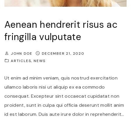
r
a
r
Aenean hendrerit risus ac
i
fringilla vulputate
s
u
JOHN DOE
DECEMBER 21, 2020
s
ARTICLES
NEWS
a
u
Ut enim ad minim veniam, quis nostrud exercitation
c
ullamco laboris nisi ut aliquip ex ea commodo
t
consequat. Excepteur sint occaecat cupidatat non
o
proident, sunt in culpa qui officia deserunt mollit anim
r
id est laborum. Duis aute irure dolor in reprehenderit
…
e
s