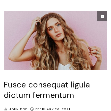
s
r
e
d
l
u
l
m
u
"
s
r
u
t
r
u
Fusce consequat ligula
m
dictum fermentum
e
g
JOHN DOE
FEBRUARY 26, 2021