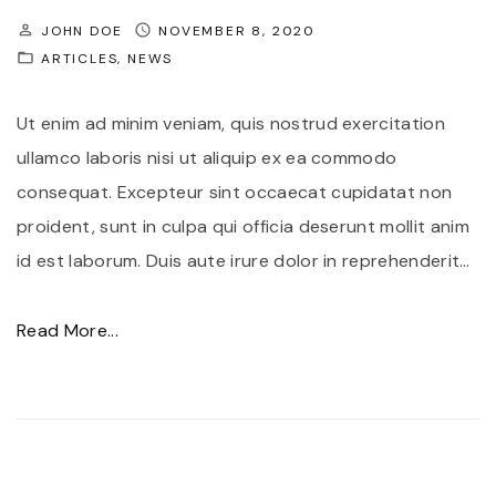
e
JOHN DOE
NOVEMBER 8, 2020
m
ARTICLES
NEWS
d
i
Ut enim ad minim veniam, quis nostrud exercitation
c
ullamco laboris nisi ut aliquip ex ea commodo
t
consequat. Excepteur sint occaecat cupidatat non
u
proident, sunt in culpa qui officia deserunt mollit anim
m
id est laborum. Duis aute irure dolor in reprehenderit
…
r
u
"
Read More...
t
D
r
u
u
i
m
s
"