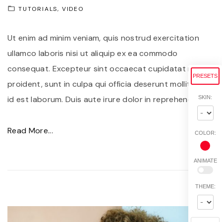
e
TUTORIALS
VIDEO
s
t
Ut enim ad minim veniam, quis nostrud exercitation
a
ullamco laboris nisi ut aliquip ex ea commodo
s
consequat. Excepteur sint occaecat cupidatat non
n
PRESETS
proident, sunt in culpa qui officia deserunt mollit anim
e
SKIN:
id est laborum. Duis aute irure dolor in reprehenderit
…
q
u
"
Read More...
COLOR:
e
F
f
u
ANIMATE
u
s
s
THEME:
c
c
e
e