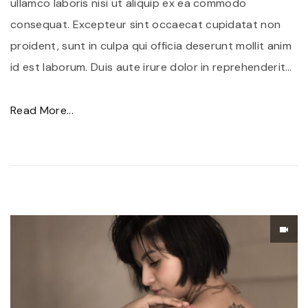
ullamco laboris nisi ut aliquip ex ea commodo
d
consequat. Excepteur sint occaecat cupidatat non
i
proident, sunt in culpa qui officia deserunt mollit anim
c
id est laborum. Duis aute irure dolor in reprehenderit
…
t
u
"
Read More...
m
Q
f
u
e
i
r
s
m
q
e
u
n
e
t
i
u
n