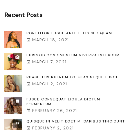
i
s
r
n
x
Recent
Posts
t
t
g
t
t
s
i
i
PORTTITOR FUSCE ANTE FELIS SED QUAM
l
p
MARCH 18, 2021
t
p
l
o
a
EUISMOD CONDIMENTUM VIVERRA INTERDUM
a
a
r
MARCH 7, 2021
g
"
a
g
i
n
PHASELLUS RUTRUM EGESTAS NEQUE FUSCE
MARCH 2, 2021
e
t
n
e
FUSCE CONSEQUAT LIGULA DICTUM
a
FERMENTUM
f
FEBRUARY 26, 2021
t
e
QUISQUE IN VELIT EGET MI DAPIBUS TINCIDUNT
l
i
FEBRUARY 2, 2021