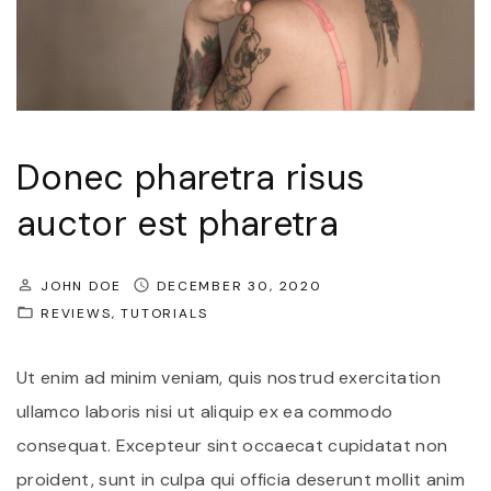
m
v
"
e
l
i
t
Donec pharetra risus
e
auctor est pharetra
g
e
JOHN DOE
DECEMBER 30, 2020
t
REVIEWS
TUTORIALS
m
i
Ut enim ad minim veniam, quis nostrud exercitation
d
ullamco laboris nisi ut aliquip ex ea commodo
a
consequat. Excepteur sint occaecat cupidatat non
p
proident, sunt in culpa qui officia deserunt mollit anim