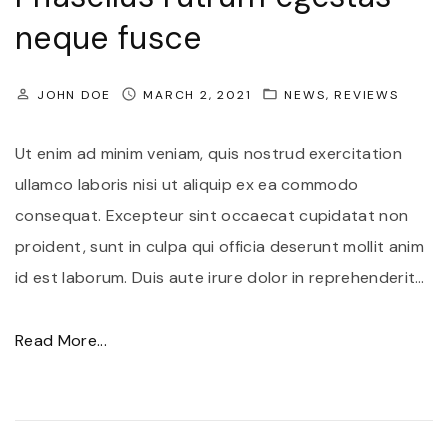
n
neque fusce
t
u
JOHN DOE
MARCH 2, 2021
NEWS
REVIEWS
m
v
Ut enim ad minim veniam, quis nostrud exercitation
i
ullamco laboris nisi ut aliquip ex ea commodo
v
consequat. Excepteur sint occaecat cupidatat non
e
proident, sunt in culpa qui officia deserunt mollit anim
r
id est laborum. Duis aute irure dolor in reprehenderit
…
r
a
"
Read More...
i
P
n
h
t
a
e