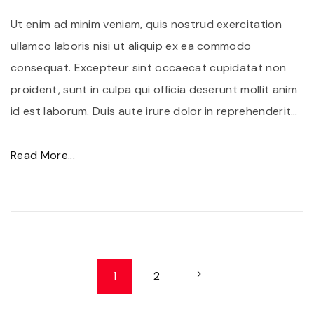
s
Ut enim ad minim veniam, quis nostrud exercitation
q
ullamco laboris nisi ut aliquip ex ea commodo
u
consequat. Excepteur sint occaecat cupidatat non
i
proident, sunt in culpa qui officia deserunt mollit anim
s
id est laborum. Duis aute irure dolor in reprehenderit
…
e
n
"
Read More...
i
F
m
u
s
s
i
c
t
e
P
N
1
2
f
p
o
r
o
e