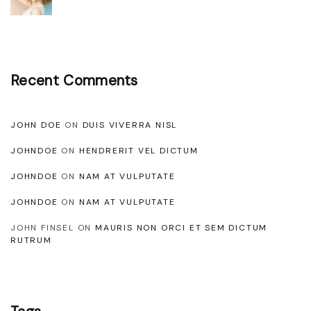
i
o
s
n
s
e
Recent Comments
d
q
JOHN DOE
ON
DUIS VIVERRA NISL
u
JOHNDOE
ON
HENDRERIT VEL DICTUM
a
m
JOHNDOE
ON
NAM AT VULPUTATE
"
JOHNDOE
ON
NAM AT VULPUTATE
JOHN FINSEL
ON
MAURIS NON ORCI ET SEM DICTUM
RUTRUM