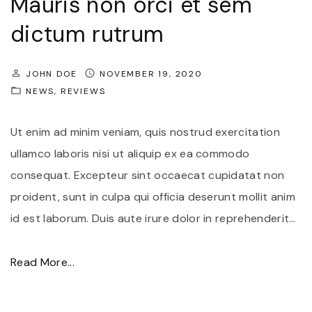
Mauris non orci et sem
t
dictum rutrum
r
i
JOHN DOE
NOVEMBER 19, 2020
s
NEWS
REVIEWS
u
s
Ut enim ad minim veniam, quis nostrud exercitation
a
ullamco laboris nisi ut aliquip ex ea commodo
c
consequat. Excepteur sint occaecat cupidatat non
f
proident, sunt in culpa qui officia deserunt mollit anim
r
id est laborum. Duis aute irure dolor in reprehenderit
…
i
n
"
Read More...
g
M
i
a