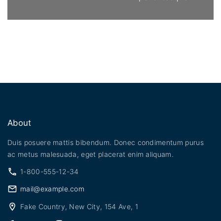
About
Duis posuere mattis bibendum. Donec condimentum purus
ac metus malesuada, eget placerat enim aliquam.
1-800-555-12-34
mail@example.com
Fake Country, New City, 154 Ave, 1