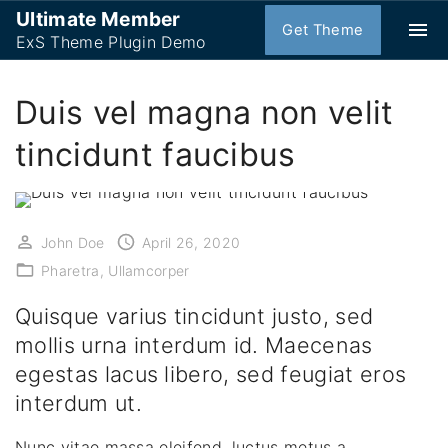
S
Ultimate Member
Get Theme
k
ExS Theme Plugin Demo
i
p
Duis vel magna non velit
t
tincidunt faucibus
o
c
o
n
John Doe
April 26, 2020
t
Pharetra
Ullamcorper
e
n
Quisque varius tincidunt justo, sed
t
mollis urna interdum id. Maecenas
egestas lacus libero, sed feugiat eros
interdum ut.
Nunc vitae massa eleifend, luctus metus a,