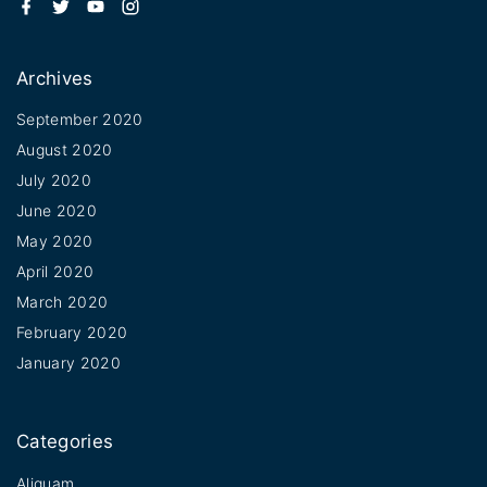
f
t
y
i
a
w
o
n
c
i
u
s
e
t
t
t
b
t
u
a
Archives
o
e
b
g
o
r
e
r
k
a
September 2020
m
August 2020
July 2020
June 2020
May 2020
April 2020
March 2020
February 2020
January 2020
Categories
Aliquam