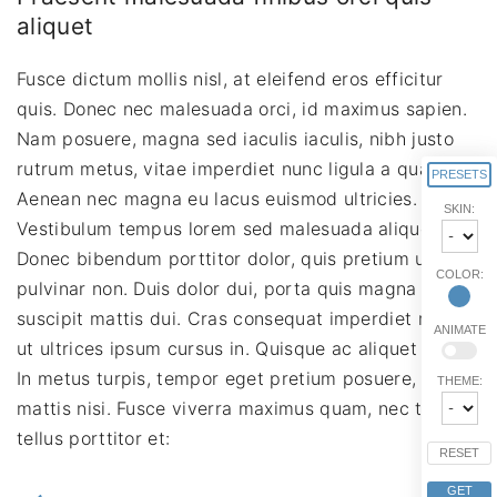
aliquet
Fusce dictum mollis nisl, at eleifend eros efficitur
quis. Donec nec malesuada orci, id maximus sapien.
Nam posuere, magna sed iaculis iaculis, nibh justo
rutrum metus, vitae imperdiet nunc ligula a quam.
PRESETS
Aenean nec magna eu lacus euismod ultricies.
SKIN:
Vestibulum tempus lorem sed malesuada aliquet.
Donec bibendum porttitor dolor, quis pretium urna
COLOR:
pulvinar non. Duis dolor dui, porta quis magna quis,
suscipit mattis dui. Cras consequat imperdiet metus,
ANIMATE
ut ultrices ipsum cursus in. Quisque ac aliquet odio.
In metus turpis, tempor eget pretium posuere, lacinia
THEME:
mattis nisi. Fusce viverra maximus quam, nec tempor
tellus porttitor et:
RESET
GET