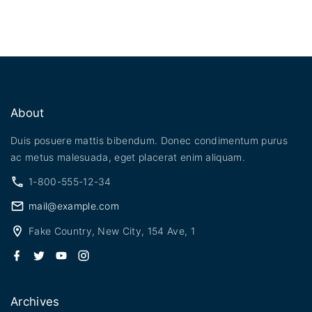
About
Duis posuere mattis bibendum. Donec condimentum purus
ac metus malesuada, eget placerat enim aliquam.
1-800-555-12-34
mail@example.com
Fake Country, New City, 154 Ave, 1
f
t
y
i
a
w
o
n
c
i
u
s
e
t
t
t
b
t
u
a
Archives
o
e
b
g
o
r
e
r