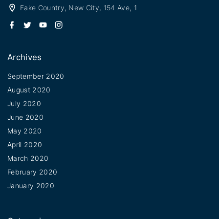
Fake Country, New City, 154 Ave, 1
f
t
y
i
a
w
o
n
c
i
u
s
e
t
t
t
b
t
u
a
Archives
o
e
b
g
o
r
e
r
k
a
September 2020
m
August 2020
July 2020
June 2020
May 2020
April 2020
March 2020
February 2020
January 2020