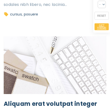
sodales nibh libero, nec lacinia
…
cursus
posuere
RESET
GET
THEME
Aliquam erat volutpat integer