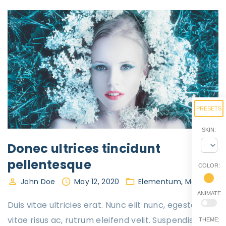
PRESETS
SKIN:
Donec ultrices tincidunt
pellentesque
COLOR:
John Doe
May 12, 2020
Elementum
Mauris
ANIMATE
Duis vitae ultricies erat. Nunc elit nunc, egestas
vitae risus ac, rutrum eleifend velit. Suspendisse
THEME: