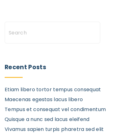
S
e
a
r
c
Recent Posts
h
Etiam libero tortor tempus consequat
Maecenas egestas lacus libero
Tempus et consequat vel condimentum
Quisque a nunc sed lacus eleifend
Vivamus sapien turpis pharetra sed elit