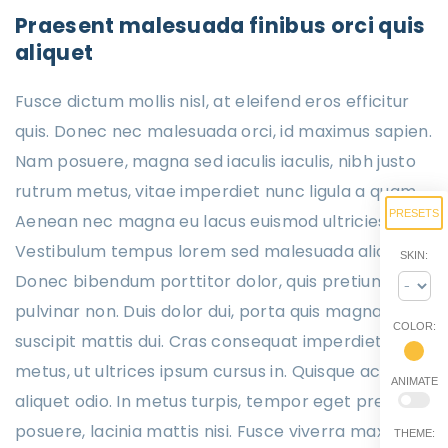
Praesent malesuada finibus orci quis
aliquet
Fusce dictum mollis nisl, at eleifend eros efficitur
quis. Donec nec malesuada orci, id maximus sapien.
Nam posuere, magna sed iaculis iaculis, nibh justo
rutrum metus, vitae imperdiet nunc ligula a quam.
PRESETS
Aenean nec magna eu lacus euismod ultricies.
Vestibulum tempus lorem sed malesuada aliquet.
SKIN:
Donec bibendum porttitor dolor, quis pretium urna
pulvinar non. Duis dolor dui, porta quis magna quis,
COLOR:
suscipit mattis dui. Cras consequat imperdiet
metus, ut ultrices ipsum cursus in. Quisque ac
ANIMATE
aliquet odio. In metus turpis, tempor eget pretium
posuere, lacinia mattis nisi. Fusce viverra maximus
THEME: