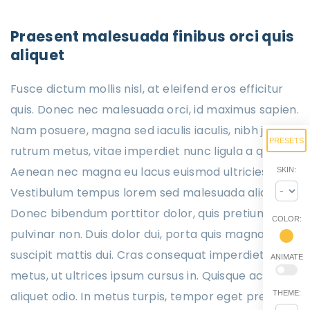
Praesent malesuada finibus orci quis
aliquet
Fusce dictum mollis nisl, at eleifend eros efficitur
quis. Donec nec malesuada orci, id maximus sapien.
Nam posuere, magna sed iaculis iaculis, nibh justo
PRESETS
rutrum metus, vitae imperdiet nunc ligula a quam.
Aenean nec magna eu lacus euismod ultricies.
SKIN:
Vestibulum tempus lorem sed malesuada aliquet.
Donec bibendum porttitor dolor, quis pretium urna
COLOR:
pulvinar non. Duis dolor dui, porta quis magna quis,
suscipit mattis dui. Cras consequat imperdiet
ANIMATE
metus, ut ultrices ipsum cursus in. Quisque ac
aliquet odio. In metus turpis, tempor eget pretium
THEME: