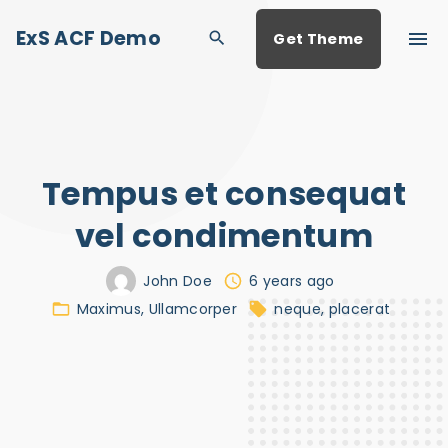
S
ExS ACF Demo
Get Theme
k
i
p
t
o
Tempus et consequat
c
o
vel condimentum
n
John Doe
6 years ago
t
Maximus
Ullamcorper
neque
placerat
e
n
t