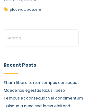
placerat
posuere
S
e
a
r
c
Recent Posts
h
Etiam libero tortor tempus consequat
Maecenas egestas lacus libero
Tempus et consequat vel condimentum
Quisque a nunc sed lacus eleifend