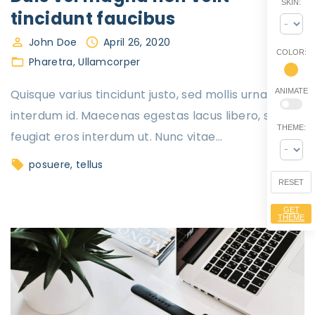
SKIN:
tincidunt faucibus
John Doe
April 26, 2020
COLOR:
Pharetra
Ullamcorper
Quisque varius tincidunt justo, sed mollis urna
ANIMATE
interdum id. Maecenas egestas lacus libero, sed
THEME:
feugiat eros interdum ut. Nunc vitae
…
posuere
tellus
RESET
GET
THEME