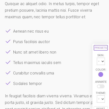
Quisque ac aliquet odio. In metus turpis, tempor eget
pretium posuere, lacinia mattis nisi. Fusce viverra
maximus quam, nec tempor tellus porttitor et:
Aenean nec risus eu
Purus facilisis auctor
PRESETS
Nunc sit amet libero non
SKIN:
Tellus maximus iaculis sem
COLOR:
Curabitur convallis urna
ANIMATE
Sodales tempor
THEME:
In feugiat facilisis diam viverra viverra. Vivamus eu
porta justo, id gravida justo. Sed dictum tempor purus,
RESET