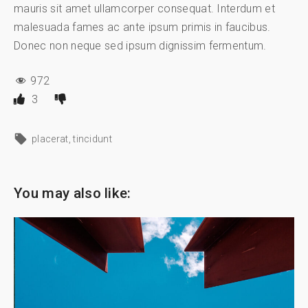
mauris sit amet ullamcorper consequat. Interdum et
malesuada fames ac ante ipsum primis in faucibus.
Donec non neque sed ipsum dignissim fermentum.
972
3
placerat
tincidunt
You may also like: