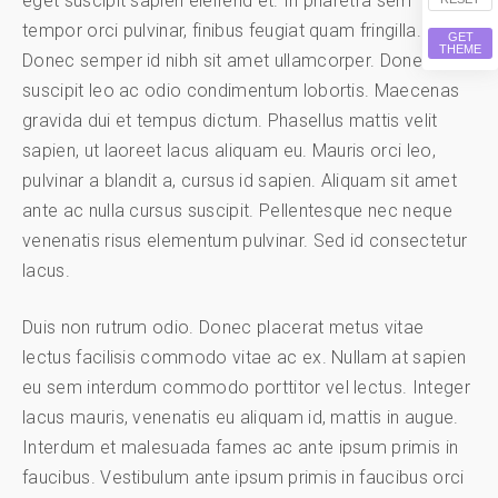
eget suscipit sapien eleifend et. In pharetra sem
tempor orci pulvinar, finibus feugiat quam fringilla.
GET
THEME
Donec semper id nibh sit amet ullamcorper. Donec
suscipit leo ac odio condimentum lobortis. Maecenas
gravida dui et tempus dictum. Phasellus mattis velit
sapien, ut laoreet lacus aliquam eu. Mauris orci leo,
pulvinar a blandit a, cursus id sapien. Aliquam sit amet
ante ac nulla cursus suscipit. Pellentesque nec neque
venenatis risus elementum pulvinar. Sed id consectetur
lacus.
Duis non rutrum odio. Donec placerat metus vitae
lectus facilisis commodo vitae ac ex. Nullam at sapien
eu sem interdum commodo porttitor vel lectus. Integer
lacus mauris, venenatis eu aliquam id, mattis in augue.
Interdum et malesuada fames ac ante ipsum primis in
faucibus. Vestibulum ante ipsum primis in faucibus orci