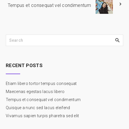
Tempus et consequat vel condimentum
S
e
a
r
c
RECENT
POSTS
h
f
o
Etiam libero tortor tempus consequat
r
Maecenas egestas lacus libero
:
Tempus et consequat vel condimentum
Quisque a nunc sed lacus eleifend
Vivamus sapien turpis pharetra sed elit