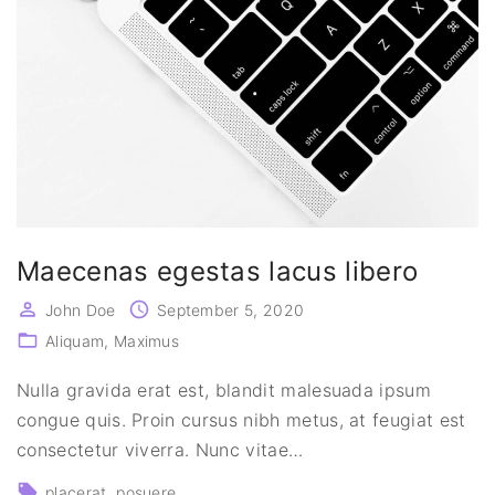
Maecenas egestas lacus libero
John Doe
September 5, 2020
Aliquam
Maximus
Nulla gravida erat est, blandit malesuada ipsum
congue quis. Proin cursus nibh metus, at feugiat est
consectetur viverra. Nunc vitae
…
placerat
posuere