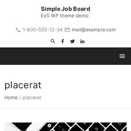
S
Simple Job Board
k
ExS WP theme demo
i
p
1-800-555-12-34
mail@example.com
t
f
t
l
o
a
w
i
c
i
n
c
e
t
k
o
b
t
e
o
e
d
n
o
r
i
k
n
t
placerat
e
n
Home
/
placerat
t