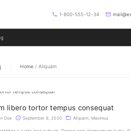
1-800-555-12-34
mail@e
og
m
Home
/
Aliquam
m libero tortor tempus consequat
hn Doe
September 9, 2020
Aliquam
Maximus
rttitor a justo nec rutrum. Donec non elementum nulla. 