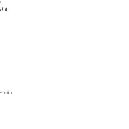
m
stie
 Etiam