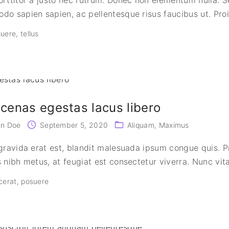
o sapien sapien, ac pellentesque risus faucibus ut. Pro
suere
tellus
cenas egestas lacus libero
hn Doe
September 5, 2020
Aliquam
Maximus
gravida erat est, blandit malesuada ipsum congue quis. P
 nibh metus, at feugiat est consectetur viverra. Nunc vit
cerat
posuere