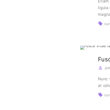
Etiam
ligula
magn
cur
Fusc
Jo
Nunc v
at odi
cur