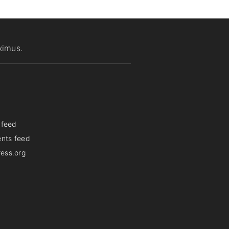
ximus.
 feed
nts feed
ess.org