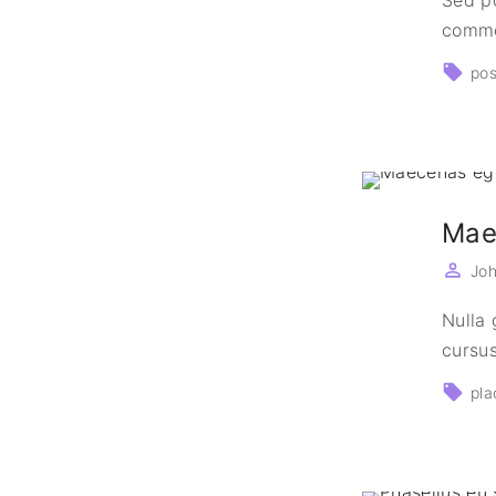
commod
po
Mae
Jo
Nulla 
cursus
pla