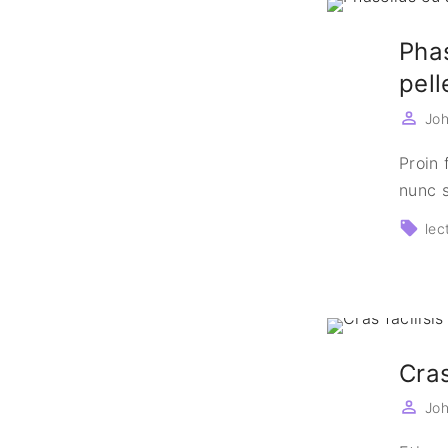
Phas
pel
Jo
Proin 
nunc s
lec
Cras
Jo