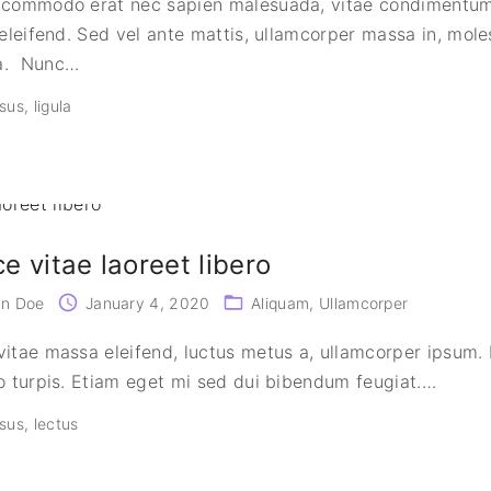
 commodo erat nec sapien malesuada, vitae condimentu
 eleifend. Sed vel ante mattis, ullamcorper massa in, mole
a. Nunc
…
sus
ligula
e vitae laoreet libero
hn Doe
January 4, 2020
Aliquam
Ullamcorper
itae massa eleifend, luctus metus a, ullamcorper ipsum.
o turpis. Etiam eget mi sed dui bibendum feugiat.
…
sus
lectus