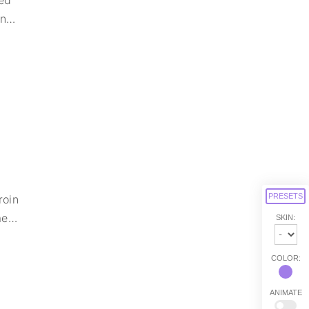
in
…
PRESETS
roin
ae
…
SKIN:
COLOR:
ANIMATE