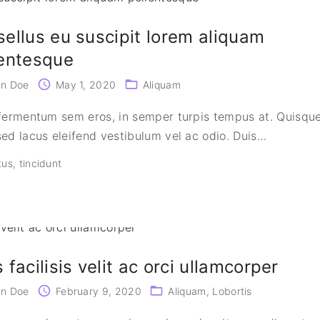
ellus eu suscipit lorem aliquam
lentesque
hn Doe
May 1, 2020
Aliquam
fermentum sem eros, in semper turpis tempus at. Quisqu
ed lacus eleifend vestibulum vel ac odio. Duis
…
tus
tincidunt
 facilisis velit ac orci ullamcorper
hn Doe
February 9, 2020
Aliquam
Lobortis