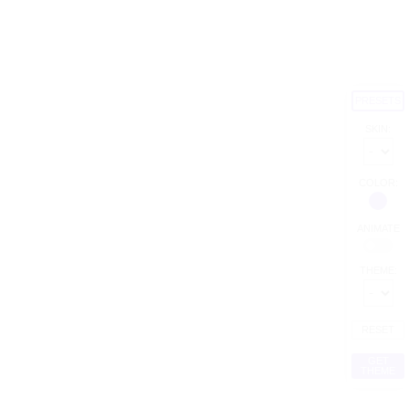
vitae
PRESETS
SKIN:
COLOR:
ANIMATE
THEME:
 rutrum
RESET
GET
THEME