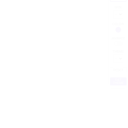
e
SKIN:
is eu
COLOR:
ANIMATE
THEME:
RESET
GET
THEME
Cras
 erat,