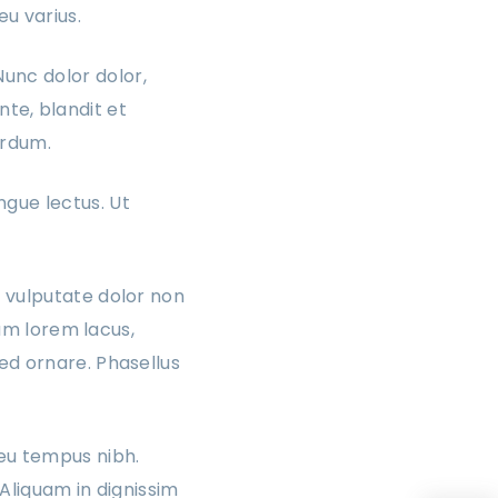
u varius.
Nunc dolor dolor,
te, blandit et
terdum.
ngue lectus. Ut
 vulputate dolor non
lam lorem lacus,
ed ornare. Phasellus
 eu tempus nibh.
Aliquam in dignissim