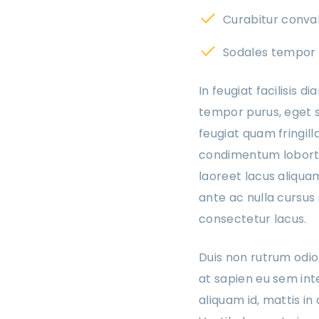
Curabitur conval
Sodales tempor
In feugiat facilisis d
tempor purus, eget su
feugiat quam fringil
condimentum lobortis
laoreet lacus aliquam
ante ac nulla cursus
consectetur lacus.
Duis non rutrum odio
at sapien eu sem int
aliquam id, mattis i