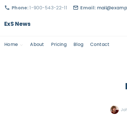
S
Phone:
1-900-543-22-11
Email:
mail@examp
k
i
ExS News
p
t
Home
About
Pricing
Blog
Contact
o
c
Home Static
o
Home Static 2
n
t
e
n
t
Jo