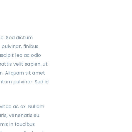
sto. Sed dictum
pulvinar, finibus
scipit leo ac odio
tis velit sapien, ut
en. Aliquam sit amet
ntum pulvinar. Sed id
vitae ac ex. Nullam
ris, venenatis eu
is in faucibus.