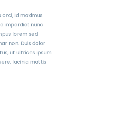
a orci, id maximus
tae imperdiet nunc
empus lorem sed
ar non. Duis dolor
us, ut ultrices ipsum
ere, lacinia mattis