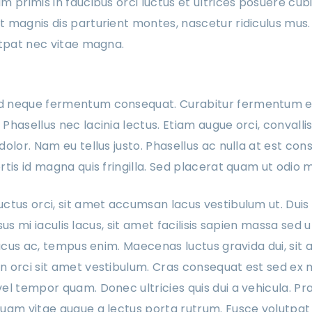
 primis in faucibus orci luctus et ultrices posuere cubil
 magnis dis parturient montes, nascetur ridiculus mus.
utpat nec vitae magna.
d neque fermentum consequat. Curabitur fermentum es
hasellus nec lacinia lectus. Etiam augue orci, convalli
olor. Nam eu tellus justo. Phasellus ac nulla at est co
tis id magna quis fringilla. Sed placerat quam ut odio m
ctus orci, sit amet accumsan lacus vestibulum ut. Duis u
risus mi iaculis lacus, sit amet facilisis sapien massa sed 
lacus ac, tempus enim. Maecenas luctus gravida dui, sit 
n orci sit amet vestibulum. Cras consequat est sed ex
el tempor quam. Donec ultricies quis dui a vehicula. Pr
uam vitae augue a lectus porta rutrum. Fusce volutpat e