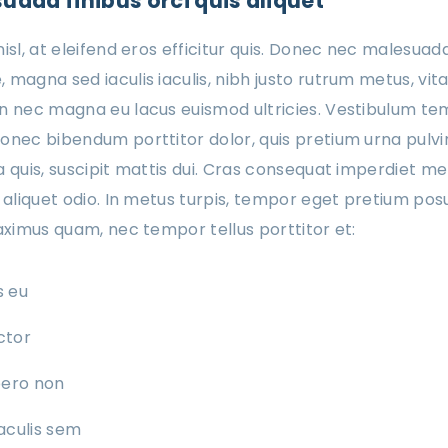
ada finibus orci quis aliquet
isl, at eleifend eros efficitur quis. Donec nec malesuad
 magna sed iaculis iaculis, nibh justo rutrum metus, vi
an nec magna eu lacus euismod ultricies. Vestibulum t
onec bibendum porttitor dolor, quis pretium urna pulvin
 quis, suscipit mattis dui. Cras consequat imperdiet met
 aliquet odio. In metus turpis, tempor eget pretium posu
maximus quam, nec tempor tellus porttitor et:
s eu
uctor
bero non
aculis sem