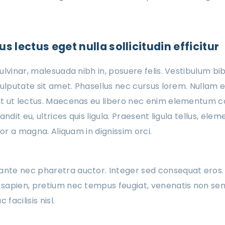
s lectus eget nulla sollicitudin efficitur
ulvinar, malesuada nibh in, posuere felis. Vestibulum bi
vulputate sit amet. Phasellus nec cursus lorem. Nullam e
 ut lectus. Maecenas eu libero nec enim elementum con
andit eu, ultrices quis ligula. Praesent ligula tellus, el
tor a magna. Aliquam in dignissim orci.
 ante nec pharetra auctor. Integer sed consequat eros.
cu sapien, pretium nec tempus feugiat, venenatis non se
facilisis nisl.