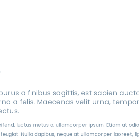
purus a finibus sagittis, est sapien auct
rna a felis. Maecenas velit urna, tempor 
lectus.
ifend, luctus metus a, ullamcorper ipsum. Etiam at odio
feugiat. Nulla dapibus, neque at ullamcorper laoreet, l