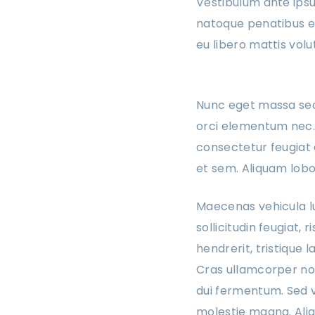
Vestibulum ante ipsum
natoque penatibus et
eu libero mattis vol
Nunc eget massa se
orci elementum nec. P
consectetur feugiat d
et sem. Aliquam lobor
Maecenas vehicula lu
sollicitudin feugiat, 
hendrerit, tristique 
Cras ullamcorper no
dui fermentum. Sed v
molestie magna. Aliq