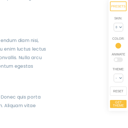
PRESETS
SKIN:
COLOR:
bendum diam nisi,
u enim luctus lectus
ANIMATE
vallis. Nulla arcu
ementum egestas
THEME:
RESET
 Donec quis porta
GET
m. Aliquam vitae
THEME