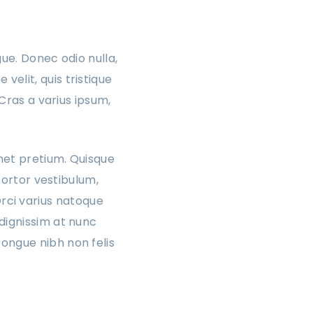
gue. Donec odio nulla,
elit, quis tristique
 Cras a varius ipsum,
met pretium. Quisque
 tortor vestibulum,
 Orci varius natoque
dignissim at nunc
ongue nibh non felis