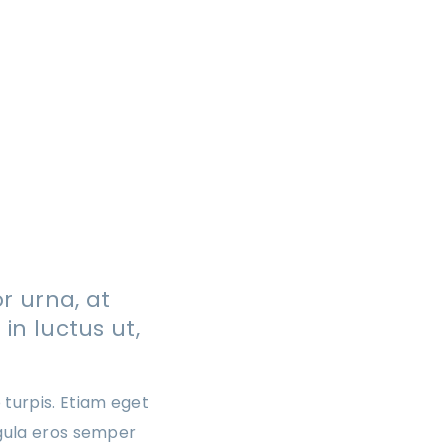
or urna, at
in luctus ut,
 turpis. Etiam eget
igula eros semper