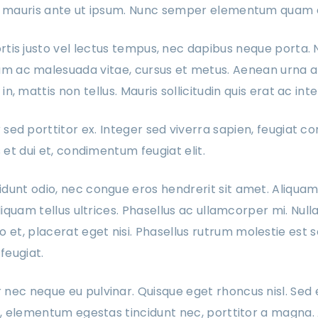
la mauris ante ut ipsum. Nunc semper elementum quam e
rtis justo vel lectus tempus, nec dapibus neque porta. 
 ac malesuada vitae, cursus et metus. Aenean urna an
in, mattis non tellus. Mauris sollicitudin quis erat ac in
 sed porttitor ex. Integer sed viverra sapien, feugiat co
s et dui et, condimentum feugiat elit.
dunt odio, nec congue eros hendrerit sit amet. Aliquam
aliquam tellus ultrices. Phasellus ac ullamcorper mi. Nul
t, placerat eget nisi. Phasellus rutrum molestie est s
 feugiat.
nec neque eu pulvinar. Quisque eget rhoncus nisl. Sed
us, elementum egestas tincidunt nec, porttitor a magna. 