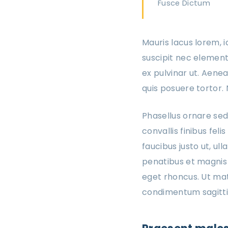
Fusce Dictum
Mauris lacus lorem, i
suscipit nec element
ex pulvinar ut. Aenea
quis posuere tortor. 
Phasellus ornare sed
convallis finibus fel
faucibus justo ut, ull
penatibus et magnis 
eget rhoncus. Ut mat
condimentum sagittis. 