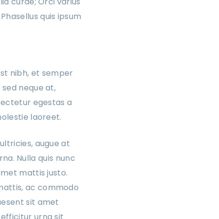
ia curae; Orci varius
 Phasellus quis ipsum
t nibh, et semper
s sed neque at,
nsectetur egestas a
olestie laoreet.
ltricies, augue at
urna. Nulla quis nunc
amet mattis justo.
 mattis, ac commodo
aesent sit amet
fficitur urna sit