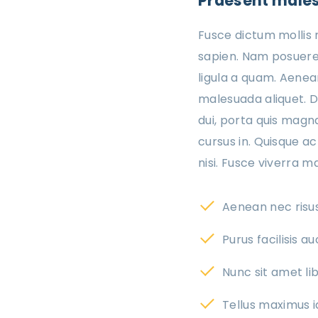
Praesent malesu
Fusce dictum mollis n
sapien. Nam posuere,
ligula a quam. Aene
malesuada aliquet. D
dui, porta quis magna
cursus in. Quisque ac
nisi. Fusce viverra 
Aenean nec risu
Purus facilisis a
Nunc sit amet li
Tellus maximus i