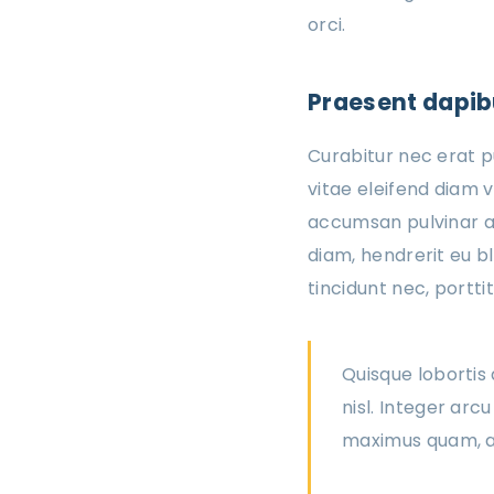
orci.
Praesent dapibu
Curabitur nec erat p
vitae eleifend diam 
accumsan pulvinar at
diam, hendrerit eu bl
tincidunt nec, portti
Quisque lobortis
nisl. Integer ar
maximus quam, ac 