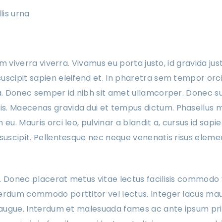
lis urna
iam viverra viverra. Vivamus eu porta justo, id gravida ju
scipit sapien eleifend et. In pharetra sem tempor orci 
la. Donec semper id nibh sit amet ullamcorper. Donec su
. Maecenas gravida dui et tempus dictum. Phasellus mat
 eu. Mauris orci leo, pulvinar a blandit a, cursus id sapi
 suscipit. Pellentesque nec neque venenatis risus eleme
. Donec placerat metus vitae lectus facilisis commodo 
erdum commodo porttitor vel lectus. Integer lacus mau
n augue. Interdum et malesuada fames ac ante ipsum prim