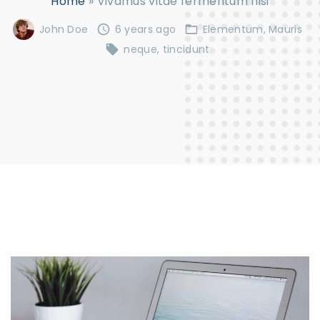
Home
»
Vivamus vitae fermentum nisi
John Doe
6 years ago
Elementum
Mauris
neque
tincidunt