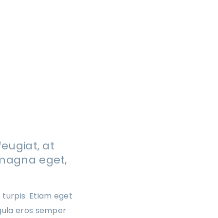
feugiat, at
 magna eget,
 turpis. Etiam eget
igula eros semper