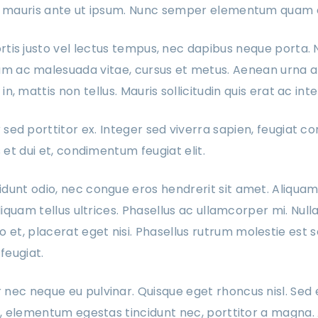
la mauris ante ut ipsum. Nunc semper elementum quam e
rtis justo vel lectus tempus, nec dapibus neque porta. 
 ac malesuada vitae, cursus et metus. Aenean urna an
in, mattis non tellus. Mauris sollicitudin quis erat ac in
 sed porttitor ex. Integer sed viverra sapien, feugiat co
s et dui et, condimentum feugiat elit.
dunt odio, nec congue eros hendrerit sit amet. Aliquam
aliquam tellus ultrices. Phasellus ac ullamcorper mi. Nul
t, placerat eget nisi. Phasellus rutrum molestie est s
 feugiat.
nec neque eu pulvinar. Quisque eget rhoncus nisl. Sed
us, elementum egestas tincidunt nec, porttitor a magna. 