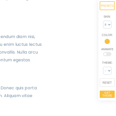
PRESETS
SKIN:
COLOR:
bendum diam nisi,
u enim luctus lectus
ANIMATE
vallis. Nulla arcu
ementum egestas
THEME:
RESET
 Donec quis porta
GET
m. Aliquam vitae
THEME