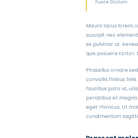
Fusce Dictum
Mauris lacus lorem, i
suscipit nec element
ex pulvinar ut. Aenea
quis posuere tortor. 
Phasellus ornare sed
convallis finibus fel
faucibus justo ut, ull
penatibus et magnis 
eget rhoncus. Ut mat
condimentum sagittis. 