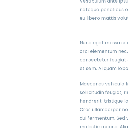
Vestibulum ante ipsum
natoque penatibus et
eu libero mattis vol
Nunc eget massa se
orci elementum nec. P
consectetur feugiat d
et sem. Aliquam lobor
Maecenas vehicula lu
sollicitudin feugiat, 
hendrerit, tristique 
Cras ullamcorper no
dui fermentum. Sed v
molestie magna. Aliq