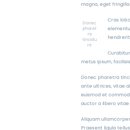
magna, eget fringil
Cras lobo
Donec
elementum
pharet
ra
hendrerit 
tincidu
nt
Curabitur
metus ipsum, facilisi
Donec pharetra tinci
ante ultrices, vitae 
euismod et commodo e
auctor a libero vitae
Aliquam ullamcorper 
Praesent ligula tell