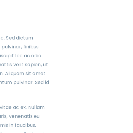
sto. Sed dictum
pulvinar, finibus
scipit leo ac odio
tis velit sapien, ut
en. Aliquam sit amet
ntum pulvinar. Sed id
vitae ac ex. Nullam
ris, venenatis eu
is in faucibus.