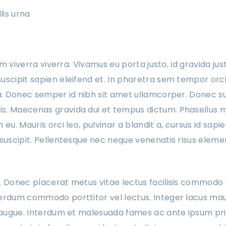
lis urna
iam viverra viverra. Vivamus eu porta justo, id gravida ju
scipit sapien eleifend et. In pharetra sem tempor orci 
la. Donec semper id nibh sit amet ullamcorper. Donec su
. Maecenas gravida dui et tempus dictum. Phasellus mat
 eu. Mauris orci leo, pulvinar a blandit a, cursus id sapi
 suscipit. Pellentesque nec neque venenatis risus eleme
. Donec placerat metus vitae lectus facilisis commodo 
erdum commodo porttitor vel lectus. Integer lacus mau
n augue. Interdum et malesuada fames ac ante ipsum prim