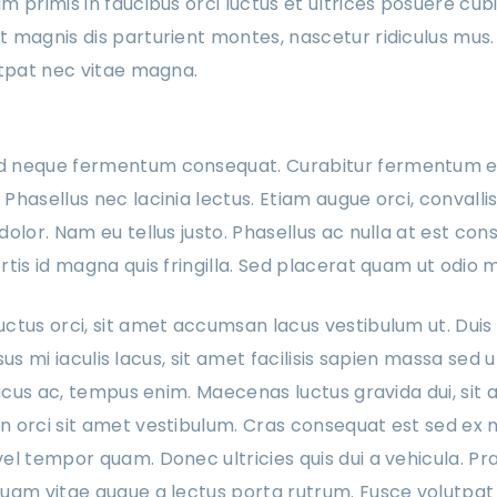
 primis in faucibus orci luctus et ultrices posuere cubil
 magnis dis parturient montes, nascetur ridiculus mus.
utpat nec vitae magna.
d neque fermentum consequat. Curabitur fermentum es
hasellus nec lacinia lectus. Etiam augue orci, convalli
olor. Nam eu tellus justo. Phasellus ac nulla at est co
tis id magna quis fringilla. Sed placerat quam ut odio m
ctus orci, sit amet accumsan lacus vestibulum ut. Duis u
risus mi iaculis lacus, sit amet facilisis sapien massa sed 
lacus ac, tempus enim. Maecenas luctus gravida dui, sit 
n orci sit amet vestibulum. Cras consequat est sed ex
el tempor quam. Donec ultricies quis dui a vehicula. Pr
uam vitae augue a lectus porta rutrum. Fusce volutpat e