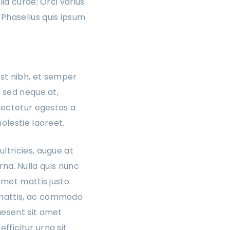
ia curae; Orci varius
 Phasellus quis ipsum
t nibh, et semper
s sed neque at,
nsectetur egestas a
olestie laoreet.
ltricies, augue at
urna. Nulla quis nunc
amet mattis justo.
 mattis, ac commodo
aesent sit amet
fficitur urna sit