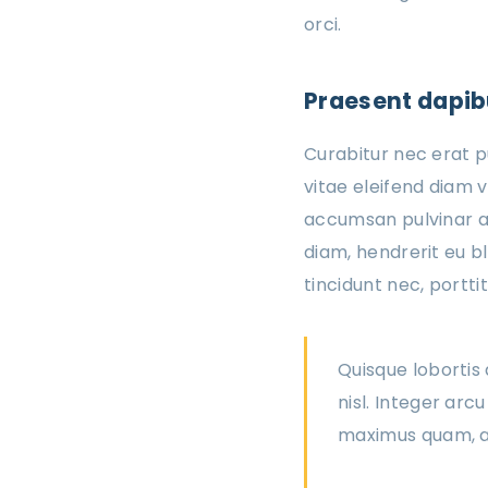
orci.
Praesent dapibu
Curabitur nec erat p
vitae eleifend diam 
accumsan pulvinar at
diam, hendrerit eu bl
tincidunt nec, portti
Quisque lobortis
nisl. Integer ar
maximus quam, ac 