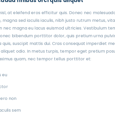
ada finibus orci quis aliquet
isl, at eleifend eros efficitur quis. Donec nec malesuad
 magna sed iaculis iaculis, nibh justo rutrum metus, vi
an nec magna eu lacus euismod ultricies. Vestibulum t
onec bibendum porttitor dolor, quis pretium urna pulvin
 quis, suscipit mattis dui. Cras consequat imperdiet met
 aliquet odio. In metus turpis, tempor eget pretium posu
maximus quam, nec tempor tellus porttitor et:
s eu
uctor
bero non
aculis sem