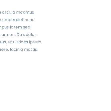
a orci, id maximus
tae imperdiet nunc
empus lorem sed
ar non. Duis dolor
us, ut ultrices ipsum
ere, lacinia mattis