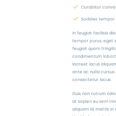
Curabitur conval
Sodales tempor
In feugiat facilisis d
tempor purus, eget su
feugiat quam fringil
condimentum lobortis
laoreet lacus aliquam
ante ac nulla cursus
consectetur lacus.
Duis non rutrum odio
at sapien eu sem int
aliquam id, mattis i