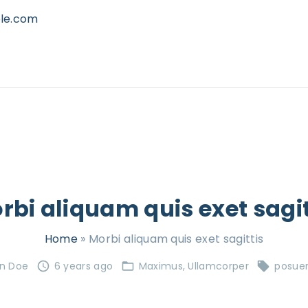
le.com
rbi aliquam quis exet sagit
Home
»
Morbi aliquam quis exet sagittis
n Doe
6 years ago
Maximus
Ullamcorper
posue