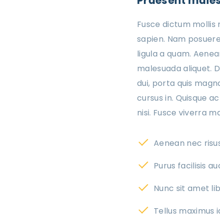
Praesent malesu
Fusce dictum mollis n
sapien. Nam posuere,
ligula a quam. Aene
malesuada aliquet. D
dui, porta quis magna
cursus in. Quisque ac
nisi. Fusce viverra 
Aenean nec risu
Purus facilisis a
Nunc sit amet li
Tellus maximus i