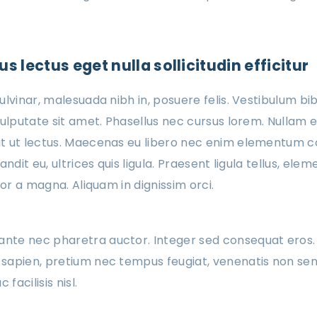
s lectus eget nulla sollicitudin efficitur
ulvinar, malesuada nibh in, posuere felis. Vestibulum bi
vulputate sit amet. Phasellus nec cursus lorem. Nullam e
 ut lectus. Maecenas eu libero nec enim elementum con
andit eu, ultrices quis ligula. Praesent ligula tellus, el
tor a magna. Aliquam in dignissim orci.
 ante nec pharetra auctor. Integer sed consequat eros.
cu sapien, pretium nec tempus feugiat, venenatis non se
facilisis nisl.