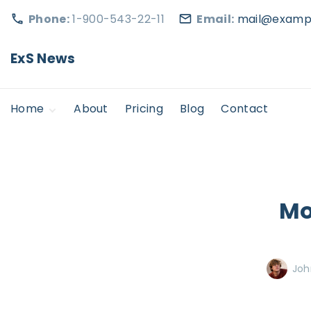
S
Phone:
1-900-543-22-11
Email:
mail@examp
k
i
ExS News
p
t
Home
About
Pricing
Blog
Contact
o
c
Home Static
o
Home Static 2
n
t
Mo
e
n
t
Joh