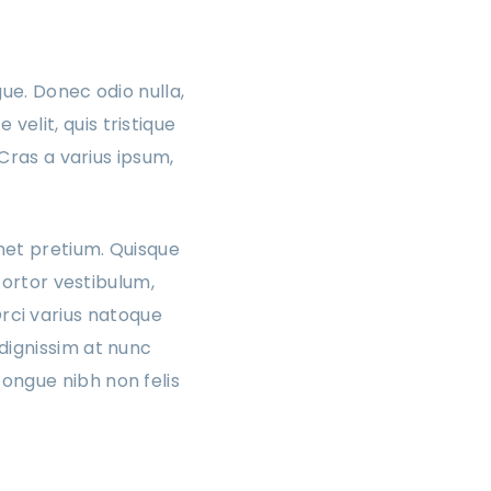
gue. Donec odio nulla,
elit, quis tristique
 Cras a varius ipsum,
met pretium. Quisque
 tortor vestibulum,
 Orci varius natoque
dignissim at nunc
ongue nibh non felis