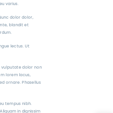
u varius.
Nunc dolor dolor,
te, blandit et
terdum.
ngue lectus. Ut
 vulputate dolor non
lam lorem lacus,
ed ornare. Phasellus
 eu tempus nibh.
Aliquam in dignissim