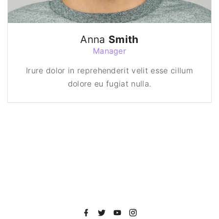
Anna
Smith
Manager
Irure dolor in reprehenderit velit esse cillum
dolore eu fugiat nulla.
f
t
y
i
a
w
o
n