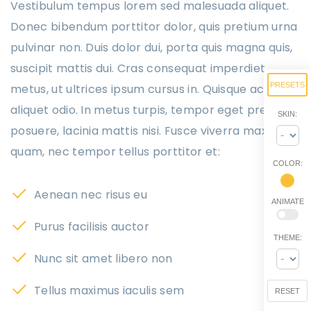
Vestibulum tempus lorem sed malesuada aliquet.
Donec bibendum porttitor dolor, quis pretium urna
pulvinar non. Duis dolor dui, porta quis magna quis,
suscipit mattis dui. Cras consequat imperdiet
PRESETS
metus, ut ultrices ipsum cursus in. Quisque ac
aliquet odio. In metus turpis, tempor eget pretium
SKIN:
posuere, lacinia mattis nisi. Fusce viverra maximus
quam, nec tempor tellus porttitor et:
COLOR:
Aenean nec risus eu
ANIMATE
Purus facilisis auctor
THEME:
Nunc sit amet libero non
Tellus maximus iaculis sem
RESET