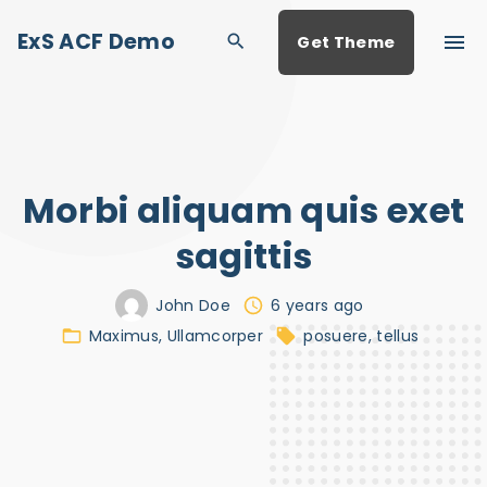
S
ExS ACF Demo
Get Theme
k
i
p
t
o
Morbi aliquam quis exet
c
o
sagittis
n
John Doe
6 years ago
t
Maximus
Ullamcorper
posuere
tellus
e
n
t