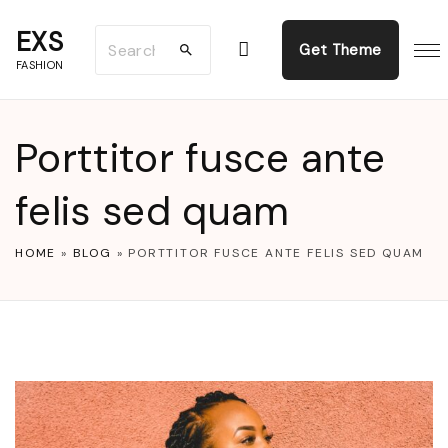
S
EXS
S
k
Get Theme
FASHION
e
i
a
p
r
t
Porttitor fusce ante
c
o
h
felis sed quam
c
f
o
HOME
»
BLOG
»
PORTTITOR FUSCE ANTE FELIS SED QUAM
o
n
r
t
:
e
n
t