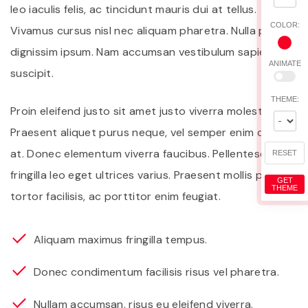
leo iaculis felis, ac tincidunt mauris dui at tellus.
COLOR:
Vivamus cursus nisl nec aliquam pharetra. Nulla porta
dignissim ipsum. Nam accumsan vestibulum sapien nec
ANIMATE
suscipit.
THEME:
Proin eleifend justo sit amet justo viverra molestie.
Praesent aliquet purus neque, vel semper enim dictum
at. Donec elementum viverra faucibus. Pellentesque
RESET
fringilla leo eget ultrices varius. Praesent mollis purus in
GET
THEME
tortor facilisis, ac porttitor enim feugiat.
Aliquam maximus fringilla tempus.
Donec condimentum facilisis risus vel pharetra.
Nullam accumsan, risus eu eleifend viverra.