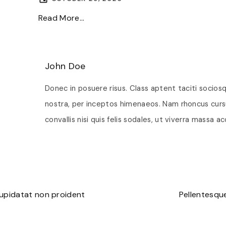
Read More...
John Doe
Donec in posuere risus. Class aptent taciti socios
nostra, per inceptos himenaeos. Nam rhoncus cursus
convallis nisi quis felis sodales, ut viverra massa 
upidatat non proident
Pellentesq