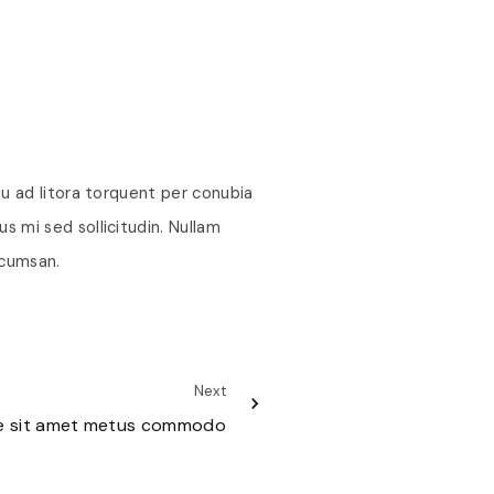
qu ad litora torquent per conubia
 mi sed sollicitudin. Nullam
accumsan.
Next
ue sit amet metus commodo