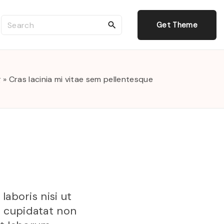
S
Get Theme
e
a
r
g
»
Cras lacinia mi vitae sem pellentesque
c
h
f
o
r
:
aboris nisi ut
 cupidatat non