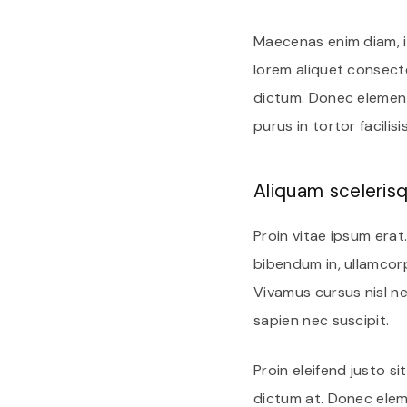
Maecenas enim diam, ia
lorem aliquet consecte
dictum. Donec elementu
purus in tortor facilisi
Aliquam scelerisqu
Proin vitae ipsum erat.
bibendum in, ullamcorp
Vivamus cursus nisl n
sapien nec suscipit.
Proin eleifend justo s
dictum at. Donec eleme