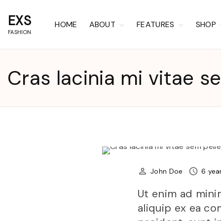
S
EXS
k
HOME
ABOUT
FEATURES
SHOP
FASHION
i
Privacy Policy
Blocks
Cart
p
Terms of Use
Coming Soon
Chec
t
Cras lacinia mi vitae 
404
My a
o
Wishl
c
o
n
t
e
John Doe
6 yea
n
t
Ut enim ad minim
aliquip ex ea c