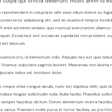
n culpa qui officia deserunt mollit anim id e
n reprehenderit in voluptate velit esse cillum dolore eu fugi
consectetur adipisicing elit, sed do eiusmod tempor incidid
t enim ad minim veniam, quis nostrud exercitation ullamco la
at. Excepteur sint occaecat cupidatat non proident, sunt 
d est laborum.
euismod orci, id elementum odio. Aliquam nec est quis tell
 Vivamus vulputate sagittis laoreet. Maecenas non lacinia nu
lputate tellus vel, tincidunt dolor.
in, neque vitae congue iaculis, nunc est dapibus nibh, quis d
disse feugiat sollicitudin nulla. Nulla facilisi. Phasellus solli
lus semper faucibus dictum. Donec elementum viverra faucibu
ces varius. Praesent mollis purus in tortor facilisis, ac porttit