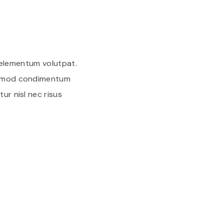
em elementum volutpat.
euismod condimentum
ur nisl nec risus