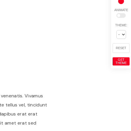
ANIMATE
THEME:
RESET
GET
THEME
 venenatis. Vivamus
e tellus vel, tincidunt
 dapibus erat erat
 sit amet erat sed