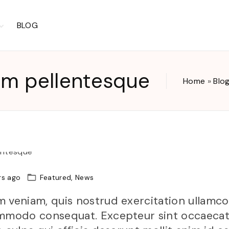
BLOG
kout
sem pellentesque
Home
»
Blo
ccount
ist
rs ago
Featured
News
 veniam, quis nostrud exercitation ullamco l
ommodo consequat. Excepteur sint occaecat