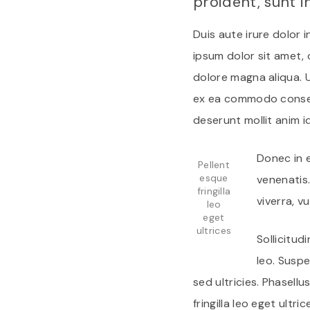
proident, sunt i
Duis aute irure dolor i
ipsum dolor sit amet, 
dolore magna aliqua. U
ex ea commodo consequ
deserunt mollit anim i
Donec in 
Pellent
esque
venenatis.
fringilla
viverra, vu
leo
eget
ultrices
Sollicitud
leo. Suspen
sed ultricies. Phasel
fringilla leo eget ultri