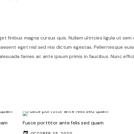
 eget finibus magna cursus quis. Nullam ultricies ligula ut s
Praesent eget nisl sed nisi dictum egestas. Pellentesque 
alesuada fames ac ante ipsum primis in faucibus. Nunc efficit
quam
Fusce porttitor ante felis sed quam
OCTOBER 25, 2020