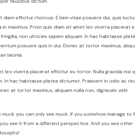
emper faucibus dictum.
t diam efficitur rhoncus. Etiam vitae posuere dui, quis luctu
ula in maximus. Proin quis diam sit amet leo viverra placerat ef
o fringilla, non ultricies sapien aliquam. In hac habitasse pl
mentum posuere quis in dui. Donec at tortor maximus, aliqu
an lacinia.
 leo viverra placerat efficitur eu tortor. Nulla gravida nisi qu
am. In hac habitasse platea dictumst. Praesent in odio ac r
onec at tortor maximus, aliquam nulla non, dignissim velit.
e muck you can only see muck. If you somehow manage to flo
ou see it from a different perspective. And you see other 
ilosophy!