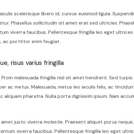
culis scelerisque libero id, cursus euismod ligula. Suspend
tur. Phasellus sollicitudin sit amet erat sed ultricies. Phas
m viverra faucibus. Pellentesque fringilla leo eget ultrices 
s, ac porttitor enim feugiat.
e, risus varius fringilla
 Proin malesuada fringilla nisl sit amet hendrerit. Sed turpis
er ac metus. Malesuada, metus leo iaculis felis, ac tincidunt
ec aliquam pharetra. Nulla porta dignissim ipsum. Nam acc
it amet justo viverra molestie. Praesent aliquet purus neque
ntum viverra faucibus. Pellentesque fringilla leo eget ultri