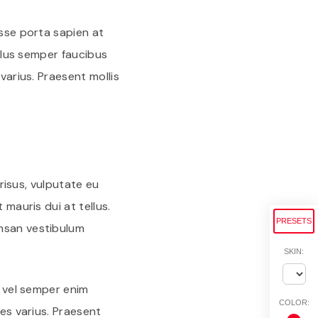
isse porta sapien at
ellus semper faucibus
varius. Praesent mollis
 risus, vulputate eu
 mauris dui at tellus.
PRESETS
umsan vestibulum
SKIN:
, vel semper enim
COLOR:
ces varius. Praesent