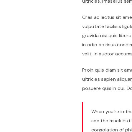
ultricies. Phasellus s
Cras ac lectus sit ame
vulputate facilisis lig
gravida nisi quis liber
in odio ac risus condi
velit. In auctor accums
Proin quis diam sit amet
ultricies sapien aliqu
posuere quis in dui. D
When you’re in th
see the muck but y
consolation of ph