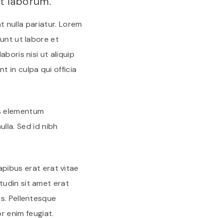
st laborum.
at nulla pariatur. Lorem
unt ut labore et
boris nisi ut aliquip
in culpa qui officia
us elementum
lla. Sed id nibh
apibus erat erat vitae
citudin sit amet erat
s. Pellentesque
or enim feugiat.