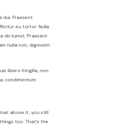
s dui. Praesent
ficitur eu tortor. Nulla
atea dictumst. Praesent
am nulla non, dignissim
is libero fringilla, non
isus condimentum
at above it, you still
things too. That’s the