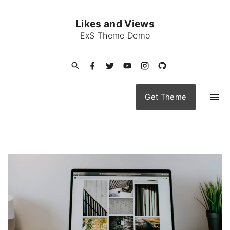
S
k
Likes and Views
i
ExS Theme Demo
p
t
f
t
y
i
g
a
w
o
n
i
o
c
i
u
s
t
e
t
t
t
h
c
b
t
u
a
u
Get Theme
o
o
e
b
g
b
o
r
e
r
-
n
k
a
c
m
i
t
r
e
c
l
n
e
t