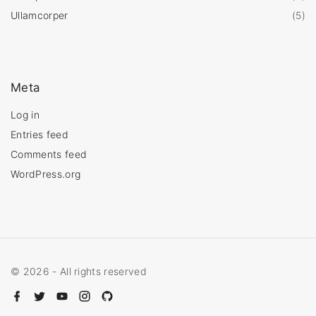
Ullamcorper
(
5
)
Meta
Log in
Entries feed
Comments feed
WordPress.org
©
2026
- All rights reserved
f
t
y
i
g
a
w
o
n
i
c
i
u
s
t