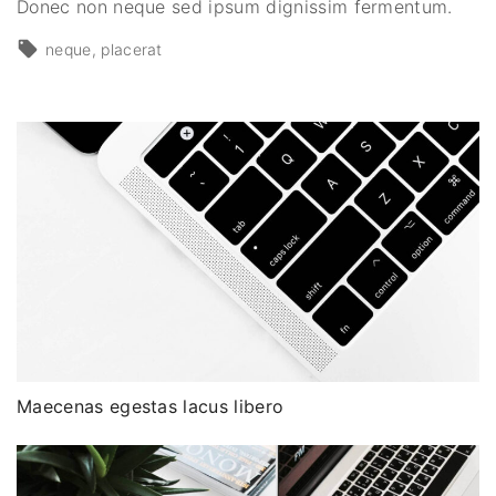
Donec non neque sed ipsum dignissim fermentum.
neque
placerat
Maecenas egestas lacus libero