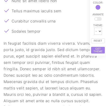
Nunc sit amet libero non
COLOR:
Tellus maximus iaculis sem
ANIMATE
Curabitur convallis urna
THEME:
Sodales tempor
RESET
In feugiat facilisis diam viverra viverra. Vivamus eu
porta justo, id gravida justo. Sed dictum tempor
GET
THEME
purus, eget suscipit sapien eleifend et. In pharetra
sem tempor orci pulvinar, finibus feugiat quam
fringilla. Donec semper id nibh sit amet ullamcorper.
Donec suscipit leo ac odio condimentum lobortis.
Maecenas gravida dui et tempus dictum. Phasellus
mattis velit sapien, ut laoreet lacus aliquam eu.
Mauris orci leo, pulvinar a blandit a, cursus id sapien.
Aliquam sit amet ante ac nulla cursus suscipit.