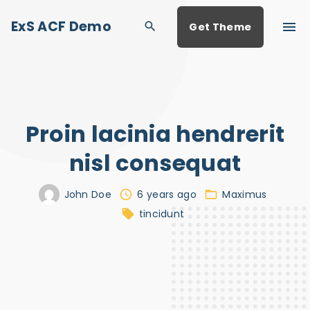
S
ExS ACF Demo
Get Theme
k
i
p
t
o
Proin lacinia hendrerit
c
o
nisl consequat
n
John Doe
6 years ago
Maximus
t
tincidunt
e
n
t