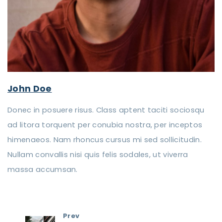
John Doe
Donec in posuere risus. Class aptent taciti sociosqu
ad litora torquent per conubia nostra, per inceptos
himenaeos. Nam rhoncus cursus mi sed sollicitudin.
Nullam convallis nisi quis felis sodales, ut viverra
massa accumsan.
Prev