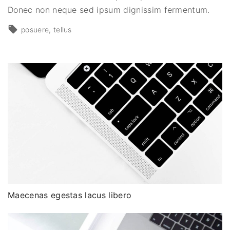
Donec non neque sed ipsum dignissim fermentum.
posuere
tellus
Maecenas egestas lacus libero